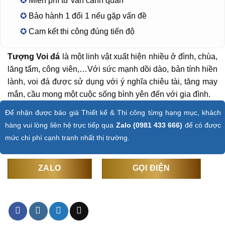
✪
Miễn phí tư vấn cảnh quan
✪
Bảo hành 1 đổi 1 nếu gặp vấn đề
✪
Cam kết thi công đúng tiến độ
Tượng Voi đá
là một linh vật xuất hiện nhiều ở đình, chùa,
lăng tẩm, công viên,…Với sức mạnh dồi dào, bản tính hiền
lành, voi đá được sử dụng với ý nghĩa chiêu tài, tăng may
mắn, cầu mong một cuộc sống bình yên đến với gia đình.
Để nhận được báo giá Thiết kế & Thi công từng hạng mục, khách
hàng vui lòng liên hệ trực tiếp qua
Zalo (0981 433 666)
để có được
mức chi phí cạnh tranh nhất thị trường.
ZALO
GỌI ĐIỆN