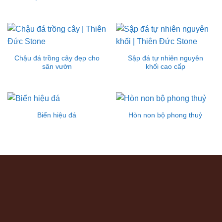
Chậu đá trồng cây đẹp cho
Sập đá tự nhiên nguyên
sân vườn
khối cao cấp
Biển hiệu đá
Hòn non bộ phong thuỷ