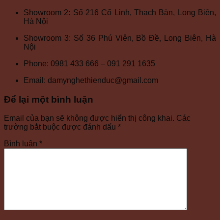
Showroom 2: Số 216 Cổ Linh, Thạch Bàn, Long Biên,
Hà Nội
Showroom 3: Số 36 Phú Viên, Bồ Đề, Long Biên, Hà
Nội
Phone: 0981 433 666 – 091 291 1635
Email: damynghethienduc@gmail.com
Để lại một bình luận
Email của bạn sẽ không được hiển thị công khai.
Các
trường bắt buộc được đánh dấu
*
Bình luận
*