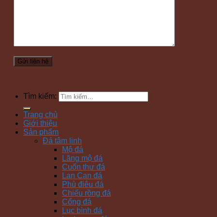
Tìm kiếm:
Trang chủ
Giới thiệu
Sản phẩm
Đá tâm linh
Mộ đá
Lăng mộ đá
Cuốn thư đá
Lan Can đá
Phù điêu đá
Chiếu rồng đá
Cổng đá
Lục bình đá