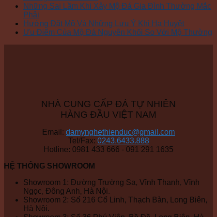
Những Sai Lầm Khi Xây Mộ Đá Gia Đình Thường Mắc
Phải
Hướng Đặt Mộ Và Những Lưu Ý Khi Hạ Huyệt
Ưu Điểm Của Mộ Đá Nguyên Khối So Với Mộ Thường
NHÀ CUNG CẤP ĐÁ TỰ NHIÊN
HÀNG ĐẦU VIỆT NAM
Email:
damynghethienduc@gmail.com
Tel/Fax:
0243.6433.888
Hotline: 0981 433 666 - 091 291 1635
HỆ THỐNG SHOWROOM
Showroom 1: Đường Trường Sa, Vĩnh Thanh, Vĩnh
Ngọc, Đông Anh, Hà Nội.
Showroom 2: Số 216 Cổ Linh, Thạch Bàn, Long Biên,
Hà Nội.