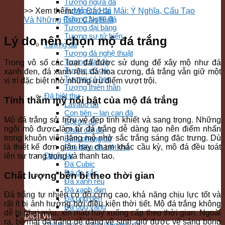
Tượng ngựa đá
Tượng chó đá
>> Xem thêm:
Mộ Đá Hai Mái: Ý Nghĩa, Cấu Tạo
Tượng Nghê đá
Và Những Điều Cần Biết
Tượng đại bàng
Tượng sư tử biển
Lý do nên chọn mộ đá trắng
Tượng đá
Tượng đá nghệ thuật
Tượng đài đá
Trong vô số các loại đá được sử dụng để xây mộ như đá
Tượng cô gái
xanh đen, đá xanh rêu, đá hoa cương, đá trắng vẫn giữ một
Tượng cá heo
vị trí đặc biệt nhờ những ưu điểm vượt trội.
Tượng thiên thần
Đá biệt thự
Tính thẩm mỹ nổi bật của mộ đá trắng
Lavabo đá
Con tiện – lan can đá
Mộ đá trắng sở hữu vẻ đẹp tinh khiết và sang trọng. Những
Cột trụ đá
ngôi mộ được làm từ đá trắng dễ dàng tạo nên điểm nhấn
Chân cột đá
trong khuôn viên lăng mộ nhờ sắc trắng sáng đặc trưng. Dù
Bình phong đá
là thiết kế đơn giản hay chạm khắc cầu kỳ, mộ đá đều toát
Phù điêu đá biệt thự
Đá ốp lát
lên sự trang trọng và thanh tao.
Đá Cubic
Đá đa sắc
Chất lượng bền bỉ theo thời gian
Đá xanh rêu
Đá xanh đen
Đá trắng tự nhiên có độ cứng cao, khả năng chịu lực tốt và
Đá ong đen
rất ít bị ảnh hưởng bởi điều kiện thời tiết. Mộ đá trắng không
Đá ong vàng
dễ bị phai màu, xỉn màu hay xuống cấp theo thời gian. Ngoài
Dịch vụ
ra, bề mặt đá trắng dễ dàng vệ sinh, giữ được vẻ sáng bóng
Chăm sóc cải tạo lăng mộ đá