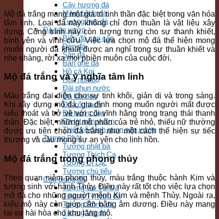
Cây hương đá
Mâm bồng đá
Mộ đá trắng mang một giá trị tinh thần đặc biệt trong văn hóa
Tượng hạc đá
tâm linh. Loại đá này không chỉ đơn thuần là vật liệu xây
Đá sân vườn
dựng. Công trình này còn tượng trưng cho sự thanh khiết,
Biển đá cao cấp
bình yên và vĩnh cửu. Việc lựa chọn mộ đá thể hiện mong
Đèn đá
muốn người đã khuất được an nghỉ trong sự thuần khiết và
Sập đá
nhẹ nhàng, rời xa mọi phiền muộn của cuộc đời.
Bàn ghế đá
Hồ cá Koi
Mộ đá trắng và ý nghĩa tâm linh
Hòn non bộ
Đài phun nước
Màu trắng đại diện cho sự tinh khôi, giản dị và trong sáng.
Đá lũa đen
Đá cổ thạch
Khi xây dựng mộ đá, gia đình mong muốn người mất được
Đá bước dạo
siêu thoát và trở về với cõi vĩnh hằng trong trạng thái thanh
Đá lát sân vườn
thản. Đặc biệt, những mộ phần của trẻ nhỏ, thiếu nữ thường
Thiết kế cảnh quan sân vườn
được ưu tiên chọn đá trắng như một cách thể hiện sự tiếc
Tượng Phật
thương và cầu mong sự an yên cho linh hồn.
Tượng phật bà
Tượng Thích Ca
Mộ đá trắng trong phong thủy
Tượng Di Lặc
Tượng chú tiểu
Theo quan niệm phong thủy, màu trắng thuộc hành Kim và
Con giống đá
tương sinh với hành Thủy. Điều này rất tốt cho việc lựa chọn
Tượng Sư Tử Đá
mộ đá cho những người mệnh Kim và mệnh Thủy. Ngoài ra,
Tượng Tỳ Hưu đá
kiểu mộ này còn giúp cân bằng âm dương. Điều này mang
Tượng Rồng đá
Tượng Voi đá
lại sự hài hòa cho khu lăng mộ.