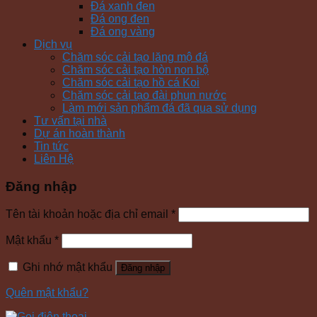
Đá xanh đen
Đá ong đen
Đá ong vàng
Dịch vụ
Chăm sóc cải tạo lăng mộ đá
Chăm sóc cải tạo hòn non bộ
Chăm sóc cải tạo hồ cá Koi
Chăm sóc cải tạo đài phun nước
Làm mới sản phẩm đá đã qua sử dụng
Tư vấn tại nhà
Dự án hoàn thành
Tin tức
Liên Hệ
Đăng nhập
Tên tài khoản hoặc địa chỉ email
*
Mật khẩu
*
Ghi nhớ mật khẩu
Đăng nhập
Quên mật khẩu?