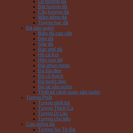
Lư hương đá
Bát hương đá
Cây hương đá
Mâm bồng đá
Tượng hạc đá
Đá sân vườn
Biển đá cao cấp
Đèn đá
Sập đá
Bàn ghế đá
Hồ cá Koi
Hòn non bộ
Đài phun nước
Đá lũa đen
Đá cổ thạch
Đá bước dạo
Đá lát sân vườn
Thiết kế cảnh quan sân vườn
Tượng Phật
Tượng phật bà
Tượng Thích Ca
Tượng Di Lặc
Tượng chú tiểu
Con giống đá
Tượng Sư Tử Đá