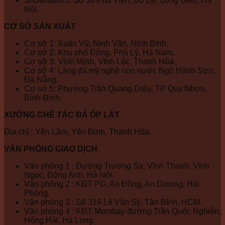
Showroom 3: Số 36 Phú Viên, Bồ Đề, Long Biên, Hà
Nội.
CƠ SỞ SẢN XUẤT
Cơ sở 1: Xuân Vũ, Ninh Vân, Ninh Bình.
Cơ sở 2: Khu phố Động, Phủ Lý, Hà Nam.
Cơ sở 3: Vĩnh Minh, Vĩnh Lộc, Thanh Hóa.
Cơ sở 4: Làng đá mỹ nghệ non nước Ngũ Hành Sơn,
Đà Nẵng.
Cơ sở 5: Phường Trần Quang Diệu, TP Quy Nhơn,
Bình Định.
XƯỚNG CHẾ TÁC ĐÁ ỐP LÁT
Địa chỉ : Yên Lâm, Yên Định, Thanh Hóa.
VĂN PHÒNG GIAO DỊCH
Văn phòng 1 : Đường Trường Sa, Vĩnh Thanh, Vĩnh
Ngọc, Đông Anh, Hà Nội.
Văn phòng 2 : KĐT PG, An Đồng, An Dương, Hải
Phòng.
Văn phòng 3 : Số 319 Lê Văn Sỹ, Tân Bình, HCM.
Văn phòng 4 : KĐT Mombay đường Trần Quốc Nghiễn,
Hồng Hải, Hạ Long.