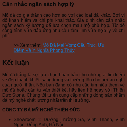
Cân nhắc ngân sách hợp lý
Mộ đá có giá thành cao hơn so với các loại đá khác. Bởi vì
độ khan hiếm và chi phí khai thác. Gia đình cần cân nhắc
ngân sách kỹ lưỡng để lựa chọn mẫu mộ phù hợp. Từ đó
công trình vừa đáp ứng nhu cầu tâm linh vừa hợp lý về chi
phí.
>> Xem thêm:
Mộ Đá Mái Vòm: Cấu Trúc, Ưu
Điểm Và Ý Nghĩa Phong Thủy
Kết luận
Mộ đá trắng là sự lựa chọn hoàn hảo cho những ai tìm kiếm
vẻ đẹp thanh khiết, sang trọng và trường tồn cho nơi an nghỉ
của người thân. Nếu bạn đang có nhu cầu tìm hiểu thêm về
mộ đá hoặc cần tư vấn thiết kế, hãy liên hệ ngay với Thiên
Đức Stone. Chúng tôi tự tin cung cấp những dòng sản phẩm
đá mỹ nghệ chất lượng nhất trên thị trường.
CÔNG TY ĐÁ MỸ NGHỆ THIÊN ĐỨC
Showroom 1: Đường Trường Sa, Vĩnh Thanh, Vĩnh
Ngọc, Đông Anh, Hà Nội