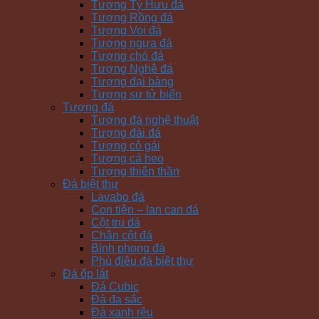
Tượng Tỳ Hưu đá
Tượng Rồng đá
Tượng Voi đá
Tượng ngựa đá
Tượng chó đá
Tượng Nghê đá
Tượng đại bàng
Tượng sư tử biển
Tượng đá
Tượng đá nghệ thuật
Tượng đài đá
Tượng cô gái
Tượng cá heo
Tượng thiên thần
Đá biệt thự
Lavabo đá
Con tiện – lan can đá
Cột trụ đá
Chân cột đá
Bình phong đá
Phù điêu đá biệt thự
Đá ốp lát
Đá Cubic
Đá đa sắc
Đá xanh rêu