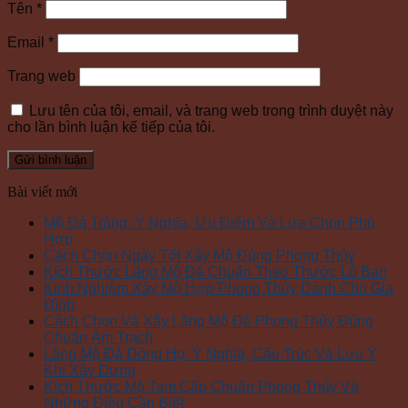
Tên
*
Email
*
Trang web
Lưu tên của tôi, email, và trang web trong trình duyệt này
cho lần bình luận kế tiếp của tôi.
Bài viết mới
Mộ Đá Trắng: Ý Nghĩa, Ưu Điểm Và Lựa Chọn Phù
Hợp
Cách Chọn Ngày Tốt Xây Mộ Đúng Phong Thủy
Kích Thước Lăng Mộ Đá Chuẩn Theo Thước Lỗ Ban
Kinh Nghiệm Xây Mộ Hợp Phong Thủy Dành Cho Gia
Đình
Cách Chọn Và Xây Lăng Mộ Đá Phong Thủy Đúng
Chuẩn Âm Trạch
Lăng Mộ Đá Dòng Họ: Ý Nghĩa, Cấu Trúc Và Lưu Ý
Khi Xây Dựng
Kích Thước Mộ Tam Cấp Chuẩn Phong Thủy Và
Những Điều Cần Biết