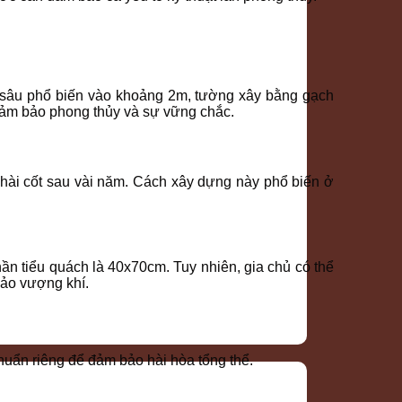
u sâu phổ biến vào khoảng 2m, tường xây bằng gạch
 đảm bảo phong thủy và sự vững chắc.
 hài cốt sau vài năm. Cách xây dựng này phổ biến ở
ần tiểu quách là 40x70cm. Tuy nhiên, gia chủ có thể
bảo vượng khí.
huẩn riêng để đảm bảo hài hòa tổng thể.