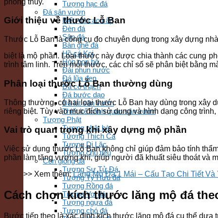
phong thủy.
Tượng hạc đá
Đá sân vườn
Giới thiệu về thước Lỗ Ban
Biển đá cao cấp
Đèn đá
Sập đá
Thước Lỗ Ban là công cụ đo chuyên dụng trong xây dựng nhà
Bàn ghế đá
Hồ cá Koi
biệt là mộ phần. Loại thước này được chia thành các cung pho
Hòn non bộ
trình tâm linh. Trên mỗi thước, các chỉ số sẽ phân biệt bằng m
Đài phun nước
Đá lũa đen
Phân loại thước Lỗ Ban thường dùng
Đá cổ thạch
Đá bước dạo
Thông thường, có hai loại thước Lỗ Ban hay dùng trong xây dự
Đá lát sân vườn
riêng biệt. Tùy vào mục đích sử dụng và hình dạng công trình
Thiết kế cảnh quan sân vườn
Tượng Phật
Tượng phật bà
Vai trò quan trọng khi xây dựng mộ phần
Tượng Thích Ca
Tượng Di Lặc
Việc sử dụng thước Lỗ Ban không chỉ giúp đảm bảo tính thẩm m
Tượng chú tiểu
phần làm tăng vượng khí, giúp người đã khuất siêu thoát và m
Con giống đá
Tượng Sư Tử Đá
>> Xem thêm:
Lăng Mộ Đá 1 Mái – Cấu Tạo Chi Tiết Và
Tượng Tỳ Hưu đá
Tượng Rồng đá
Cách chọn kích thước lăng mộ đá the
Tượng Voi đá
Tượng ngựa đá
Tượng chó đá
Bước tiếp theo là xác định kích thước lăng mộ đá cụ thể dựa t