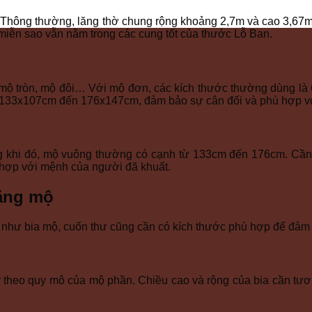
ộ. Thông thường, lăng thờ chung rộng khoảng 2,7m và cao 3,67
 miễn sao vẫn nằm trong các cung tốt của thước Lỗ Ban.
, mộ tròn, mộ đôi… Với mộ đơn, các kích thước thường dùng 
từ 133x107cm đến 176x147cm, đảm bảo sự cân đối và phù hợp vớ
 khi đó, mộ vuông thường có cạnh từ 133cm đến 176cm. Cần đ
 hợp với mệnh của người đã khuất.
lăng mộ
 như bia mộ, cuốn thư cũng cần có kích thước phù hợp để đảm 
theo quy mô của mộ phần. Chiều cao và rộng của bia cần tươ