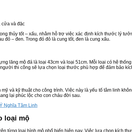
 cửa và đặc
ng thủy tốt – xấu, nhằm hỗ trợ việc xác định kích thước lý tư
àu đỏ – đen. Trong đó đỏ là cung tốt, đen là cung xấu.
ng lăng mộ đá là loại 43cm và loại 51cm. Mỗi loại có hệ thống
, người thi công sẽ lựa chọn loại thước phù hợp để đảm bảo kíc
ỹ và kỹ thuật cho công trình. Việc này là yếu tố tâm linh khô
ang lại phúc lộc cho con cháu đời sau.
 Ý Nghĩa Tâm Linh
o loại mộ
rên từng loại hình mộ phổ biến hiện nay. Việc lựa chọn kích th