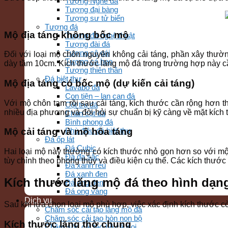
Tượng Nghê đá
Tượng đại bàng
Tượng sư tử biển
Tượng đá
Mộ địa táng không bốc mộ
Tượng đá nghệ thuật
Tượng đài đá
Tượng cô gái
Đối với loại mộ chôn nguyên không cải táng, phần xây thư
Tượng cá heo
dày tầm 10cm. Kích thước lăng mộ đá trong trường hợp này cầ
Tượng thiên thần
Đá biệt thự
Mộ địa táng có bốc mộ (dự kiến cải táng)
Lavabo đá
Con tiện – lan can đá
Với mộ chôn tạm rồi sau cải táng, kích thước cần rộng hơn 
Cột trụ đá
nhiều địa phương và đòi hỏi sự chuẩn bị kỹ càng về mặt kích 
Chân cột đá
Bình phong đá
Phù điêu đá biệt thự
Mộ cải táng và mộ hỏa táng
Đá ốp lát
Đá Cubic
Hai loại mộ này thường có kích thước nhỏ gọn hơn so với mộ 
Đá đa sắc
tùy chỉnh theo phong thủy và điều kiện cụ thể. Các kích thước
Đá xanh rêu
Đá xanh đen
Kích thước lăng mộ đá theo hình dạng
Đá ong đen
Đá ong vàng
Dịch vụ
Sau khi lựa chọn loại mộ phù hợp, việc xác định kích thước c
Chăm sóc cải tạo lăng mộ đá
Chăm sóc cải tạo hòn non bộ
Kích thước lăng thờ chung
Chăm sóc cải tạo hồ cá Koi