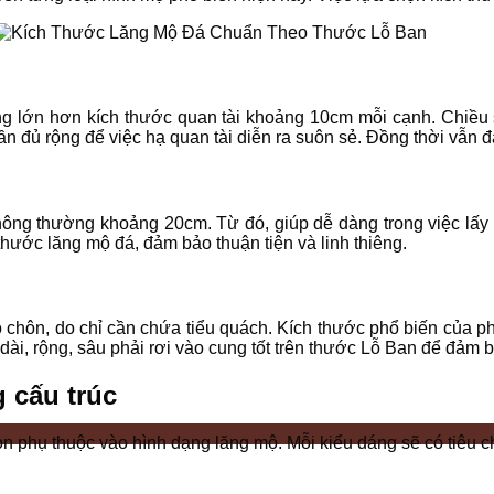
ờng lớn hơn kích thước quan tài khoảng 10cm mỗi cạnh. Chiề
n đủ rộng để việc hạ quan tài diễn ra suôn sẻ. Đồng thời vẫn
thông thường khoảng 20cm. Từ đó, giúp dễ dàng trong việc lấy
thước lăng mộ đá, đảm bảo thuận tiện và linh thiêng.
chôn, do chỉ cần chứa tiểu quách. Kích thước phổ biến của ph
 dài, rộng, sâu phải rơi vào cung tốt trên thước Lỗ Ban để đảm 
 cấu trúc
òn phụ thuộc vào hình dạng lăng mộ. Mỗi kiểu dáng sẽ có tiêu c