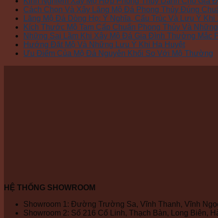
Kinh Nghiệm Xây Mộ Hợp Phong Thủy Dành Cho Gia Đ
Cách Chọn Và Xây Lăng Mộ Đá Phong Thủy Đúng Chu
Lăng Mộ Đá Dòng Họ: Ý Nghĩa, Cấu Trúc Và Lưu Ý Khi
Kích Thước Mộ Tam Cấp Chuẩn Phong Thủy Và Những 
Những Sai Lầm Khi Xây Mộ Đá Gia Đình Thường Mắc 
Hướng Đặt Mộ Và Những Lưu Ý Khi Hạ Huyệt
Ưu Điểm Của Mộ Đá Nguyên Khối So Với Mộ Thường
HỆ THỐNG SHOWROOM
Showroom 1: Đường Trường Sa, Vĩnh Thanh, Vĩnh Ngọc
Showroom 2: Số 216 Cổ Linh, Thạch Bàn, Long Biên, Hà