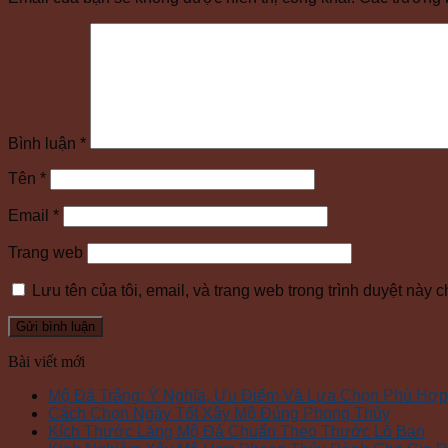
Bình luận
*
Tên
*
Email
*
Trang web
Lưu tên của tôi, email, và trang web trong trình duyệt này ch
Bài viết mới
Mộ Đá Trắng: Ý Nghĩa, Ưu Điểm Và Lựa Chọn Phù Hợp
Cách Chọn Ngày Tốt Xây Mộ Đúng Phong Thủy
Kích Thước Lăng Mộ Đá Chuẩn Theo Thước Lỗ Ban