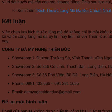
Vị trí đặt huyệt mộ cần cao ráo, thoáng đãng. Phía sau tựa n
>> Xem thêm:
Kích Thước Lăng Mộ Đá Đôi Chuẩn Nhất
Kết luận
Việc chọn lựa kích thước lăng mộ đá không chỉ là một khâu kỹ 
kế và thi công lăng mộ đá uy tín, hãy liên hệ với Thiên Đức
nay.
CÔNG TY ĐÁ MỸ NGHỆ THIÊN ĐỨC
Showroom 1: Đường Trường Sa, Vĩnh Thanh, Vĩnh Ngọc
Showroom 2: Số 216 Cổ Linh, Thạch Bàn, Long Biên, H
Showroom 3: Số 36 Phú Viên, Bồ Đề, Long Biên, Hà Nộ
Phone: 0981 433 666 – 091 291 1635
Email: damynghethienduc@gmail.com
Để lại một bình luận
Email của bạn sẽ không được hiển thị công khai.
Các trường 