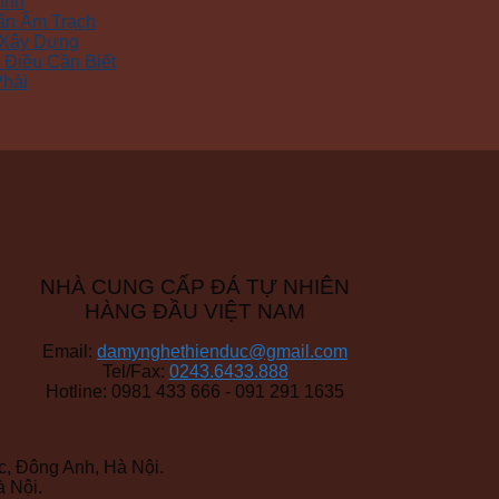
ình
ẩn Âm Trạch
 Xây Dựng
Điều Cần Biết
Phải
NHÀ CUNG CẤP ĐÁ TỰ NHIÊN
HÀNG ĐẦU VIỆT NAM
Email:
damynghethienduc@gmail.com
Tel/Fax:
0243.6433.888
Hotline: 0981 433 666 - 091 291 1635
, Đông Anh, Hà Nội.
 Nội.