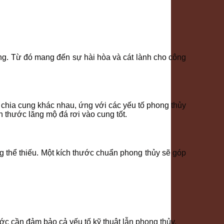
ởng. Từ đó mang đến sự hài hòa và cát lành cho công
 chia cung khác nhau, ứng với các yếu tố phong thủy
h thước lăng mộ đá rơi vào cung tốt.
ng thể thiếu. Một kích thước chuẩn phong thủy sẽ góp
ước cần đảm bảo cả yếu tố kỹ thuật lẫn phong thủy.