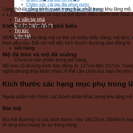
Chăm sóc cải tạo đài phun nước
Lăng thờ là công trình quan trọng bậc nhất trong khu lăng m
Làm mới sản phẩm đá đã qua sử dụng
x 1,27m. Những con số này có thể được điều chỉnh linh hoạt,
Tư vấn tại nhà
Dự án hoàn thành
Kích thước mộ đá phổ biến
Tin tức
Liên Hệ
Mộ đá trong khu lăng mộ có thể có nhiều kiểu dáng: mộ đơn
theo yêu cầu. Đối với mộ đôi, kích thước thường dao động 
Giỏ hàng
Mộ đá tròn và mộ đá vuông
Chưa có sản phẩm trong giỏ hàng.
Mộ tròn có đường kính dao động từ 127cm đến 217cm. Trong
nghĩa phong thủy khác nhau.Vì thế cần chọn lựa sao cho phù
Kích thước các hạng mục phụ trong 
Ngoài phần mộ chính, các thành phần khác trong khu lăng mộ
Bia mộ
Bia mộ thường có các kích thước như 18x22cm, 30x40cm tùy 
rõ ràng vừa mang lại sự trang trọng.