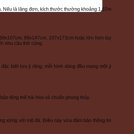
m. Nếu là lăng đơn, kích thước thường khoảng 1,67m
là 69x107cm, 89x147cm, 107x173cm hoặc lớn hơn tùy
i nhu cầu thờ cúng.
ặc biệt lưu ý rằng, mỗi hình dáng đều mang một ý
bảo tổng thể hài hòa và chuẩn phong thủy.
ng xứng với mộ đá. Điều này vừa đảm bảo thông tin