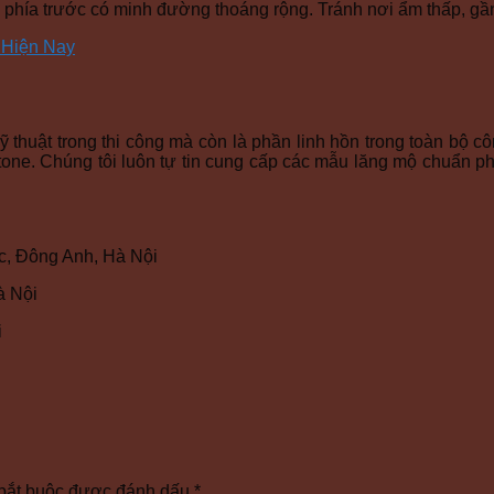
úi, phía trước có minh đường thoáng rộng. Tránh nơi ẩm thấp, 
 Hiện Nay
thuật trong thi công mà còn là phần linh hồn trong toàn bộ côn
 Stone. Chúng tôi luôn tự tin cung cấp các mẫu lăng mộ chuẩn 
, Đông Anh, Hà Nội
à Nội
i
bắt buộc được đánh dấu
*