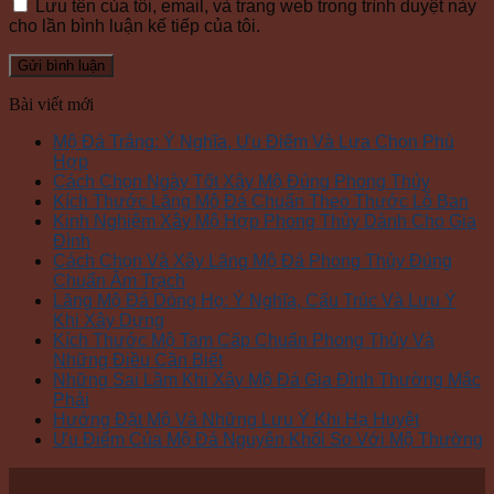
Lưu tên của tôi, email, và trang web trong trình duyệt này
cho lần bình luận kế tiếp của tôi.
Bài viết mới
Mộ Đá Trắng: Ý Nghĩa, Ưu Điểm Và Lựa Chọn Phù
Hợp
Cách Chọn Ngày Tốt Xây Mộ Đúng Phong Thủy
Kích Thước Lăng Mộ Đá Chuẩn Theo Thước Lỗ Ban
Kinh Nghiệm Xây Mộ Hợp Phong Thủy Dành Cho Gia
Đình
Cách Chọn Và Xây Lăng Mộ Đá Phong Thủy Đúng
Chuẩn Âm Trạch
Lăng Mộ Đá Dòng Họ: Ý Nghĩa, Cấu Trúc Và Lưu Ý
Khi Xây Dựng
Kích Thước Mộ Tam Cấp Chuẩn Phong Thủy Và
Những Điều Cần Biết
Những Sai Lầm Khi Xây Mộ Đá Gia Đình Thường Mắc
Phải
Hướng Đặt Mộ Và Những Lưu Ý Khi Hạ Huyệt
Ưu Điểm Của Mộ Đá Nguyên Khối So Với Mộ Thường