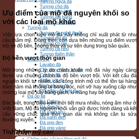
Tượng ngựa đá
Tượng chó đá
Ưu điểm của mộ đá nguyên khối so
Tượng Nghê đá
Tượng đại bàng
với các loại mộ khác
Tượng sư tử biển
Tượng đá
Tượng đá nghệ thuật
Việc lựa chọn kiểu mộ đá này không chỉ xuất phát từ nhu
Tượng đài đá
cầu thẩm mỹ. Đồng thời, còn dựa trên những ưu điểm vượt
Tượng cô gái
trội về độ bền, phong thủy và sự tiện dụng trong bảo quản.
Tượng cá heo
Tượng thiên thần
Độ bền vượt thời gian
Đá biệt thự
Lavabo đá
Con tiện – lan can đá
Một trong những lý do chính khiến mộ đá này ngày càng
Cột trụ đá
được ưa chuộng chính là độ bền vượt trội. Với kết cấu đá
Chân cột đá
nguyên khối tự nhiên, các công trình mộ có thể tồn tại hàng
Bình phong đá
trăm năm mà không bị bong tróc, nứt vỡ hay xuống cấp như
Phù điêu đá biệt thự
những loại mộ xây bằng gạch, xi măng hay bê tông.
Đá ốp lát
Đá Cubic
Đặc biệt, trong điều kiện thời tiết mưa nhiều, nóng ẩm như ở
Đá đa sắc
Việt Nam. Mộ đá nguyên khối vẫn giữ được hình dáng và kết
Đá xanh rêu
cấu vững chắc qua thời gian dài mà không cần tu sửa
Đá xanh đen
thường xuyên.
Đá ong đen
Đá ong vàng
Tính thẩm mỹ cao
Dịch vụ
Chăm sóc cải tạo lăng mộ đá