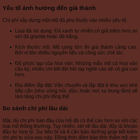
Yếu tố ảnh hưởng đến giá thành
Chi phí xây dựng một mộ đá phụ thuộc vào nhiều yếu tố:
Loại đá sử dụng: Đá xanh tự nhiên có giá mềm hơn so
với đá granite hoặc đá trắng.
Kích thước mộ: Mộ càng lớn thì giá thành càng cao.
Bởi vì tốn nhiều nguyên liệu và công sức chế tác.
Độ phức tạp của hoa văn: Những mẫu mộ có hoa văn
cầu kỳ, nhiều chi tiết đòi hỏi tay nghề cao sẽ có giá cao
hơn.
Địa điểm lắp đặt: Vận chuyển và lắp đặt ở khu vực khó
tiếp cận (như vùng núi, đảo, hoặc nơi xa trung tâm) sẽ
làm tăng chi phí tổng thể.
So sánh chi phí lâu dài
Mặc dù chi phí ban đầu của mộ đá có thể cao hơn so với các
loại mộ thông thường. Tuy nhiên, xét về lâu dài, đây là khoản
đầu tư hợp lý. Sự bền bỉ và ít cần bảo dưỡng giúp tiết kiệm
chi phí tu sửa sau này. Đồng thời đảm bảo tính thẩm mỹ cho