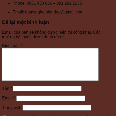
Phone: 0981 433 666 – 091 291 1635
Email: damynghethienduc@gmail.com
Để lại một bình luận
Email của bạn sẽ không được hiển thị công khai.
Các
trường bắt buộc được đánh dấu
*
Bình luận
*
Tên
*
Email
*
Trang web