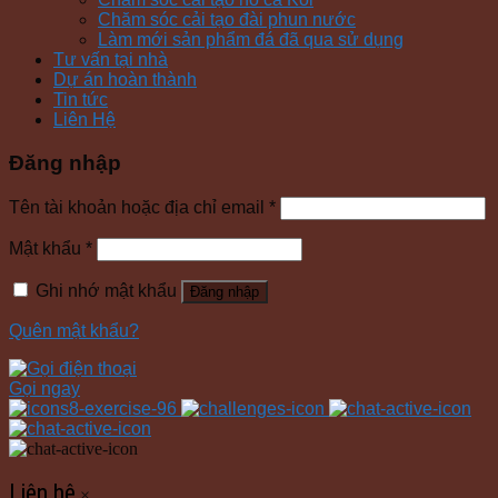
Chăm sóc cải tạo đài phun nước
Làm mới sản phẩm đá đã qua sử dụng
Tư vấn tại nhà
Dự án hoàn thành
Tin tức
Liên Hệ
Đăng nhập
Tên tài khoản hoặc địa chỉ email
*
Mật khẩu
*
Ghi nhớ mật khẩu
Đăng nhập
Quên mật khẩu?
Gọi ngay
Liên hệ
×