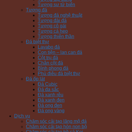
Tượng sư tử biển
Tượng đá
Tượng đá nghệ thuật
Tượng đài đá
Tượng cô gái
Tượng cá heo
Tượng thiên thần
Đá biệt thự
Lavabo đá
Con tiện – lan can đá
Cột trụ đá
Chân cột đá
Bình phong đá
Phù điêu đá biệt thự
Đá ốp lát
Đá Cubic
Đá đa sắc
Đá xanh rêu
Đá xanh đen
Đá ong đen
Đá ong vàng
Dịch vụ
Chăm sóc cải tạo lăng mộ đá
Chăm sóc cải tạo hòn non bộ
Chăm sóc cải tạo hồ cá Koi