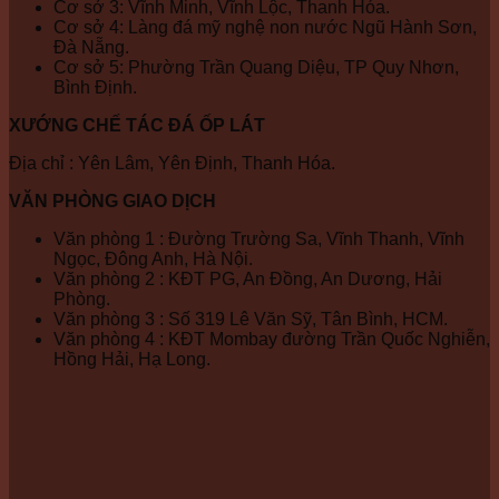
Cơ sở 3: Vĩnh Minh, Vĩnh Lộc, Thanh Hóa.
Cơ sở 4: Làng đá mỹ nghệ non nước Ngũ Hành Sơn,
Đà Nẵng.
Cơ sở 5: Phường Trần Quang Diệu, TP Quy Nhơn,
Bình Định.
XƯỚNG CHẾ TÁC ĐÁ ỐP LÁT
Địa chỉ : Yên Lâm, Yên Định, Thanh Hóa.
VĂN PHÒNG GIAO DỊCH
Văn phòng 1 : Đường Trường Sa, Vĩnh Thanh, Vĩnh
Ngọc, Đông Anh, Hà Nội.
Văn phòng 2 : KĐT PG, An Đồng, An Dương, Hải
Phòng.
Văn phòng 3 : Số 319 Lê Văn Sỹ, Tân Bình, HCM.
Văn phòng 4 : KĐT Mombay đường Trần Quốc Nghiễn,
Hồng Hải, Hạ Long.