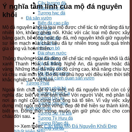
Cây hương đá
Ý nghĩa tâm linh của mộ đá nguyên
Mâm bồng đá
Tượng hạc đá
khối
Đá sân vườn
Biển đá cao cấp
Mộ đá nguyên khối là loại mộ được chế tác từ một tảng đá tự
Đèn đá
nhiên lớn, không ghép nối. Khác với các loại mộ được xây
Sập đá
bằng gạch, bê tông hoặc ốp đá, mộ nguyên khối giữ nguyên
Bàn ghế đá
Hồ cá Koi
sự liền mạch của chất liệu đá tự nhiên trong suốt quá trình
Hòn non bộ
gia công và hoàn thiện.
Đài phun nước
Đá lũa đen
Thông thường, loại đá dùng để chế tác mộ nguyên khối là đá
Đá cổ thạch
xanh Thanh Hóa, đá trắng Nghệ An, đá granite hoặc đá
Đá bước dạo
vàng. Những loại đá này có độ cứng cao, khả năng chịu lực
Đá lát sân vườn
và chịu mài mòn tốt. Do đó rất phù hợp với điều kiện thời tiết
Thiết kế cảnh quan sân vườn
khắc nghiệt tại Việt Nam.
Tượng Phật
Tượng phật bà
Ngoài tính chất vật lý ưu việt, mộ đá nguyên khối còn có ý
Tượng Thích Ca
nghĩa đặc biệt về mặt tinh thần. Với người Việt, mộ phần là
Tượng Di Lặc
nơi an nghỉ cuối cùng của ông bà tổ tiên. Vì vậy việc xây
Tượng chú tiểu
dựng một ngôi mộ bền vững, đẹp đẽ thể hiện sự thành kính,
Con giống đá
biết ơn. Đồng thời mong muốn gìn giữ phúc đức cho con
Tượng Sư Tử Đá
cháu đời sau.
Tượng Tỳ Hưu đá
Tượng Rồng đá
>> Xem thêm:
Các Mẫu Mộ Đá Nguyên Khối Đẹp
Tượng Voi đá
Nhất Hiện Nay