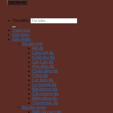
Tìm kiếm:
Trang chủ
Giới thiệu
Sản phẩm
Đá tâm linh
Mộ đá
Lăng mộ đá
Cuốn thư đá
Lan Can đá
Phù điêu đá
Chiếu rồng đá
Cổng đá
Lục bình đá
Lư hương đá
Bát hương đá
Cây hương đá
Mâm bồng đá
Tượng hạc đá
Đá sân vườn
Biển đá cao cấp