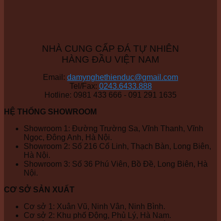
NHÀ CUNG CẤP ĐÁ TỰ NHIÊN
HÀNG ĐẦU VIỆT NAM
Email:
damynghethienduc@gmail.com
Tel/Fax:
0243.6433.888
Hotline: 0981 433 666 - 091 291 1635
HỆ THỐNG SHOWROOM
Showroom 1: Đường Trường Sa, Vĩnh Thanh, Vĩnh
Ngọc, Đông Anh, Hà Nội.
Showroom 2: Số 216 Cổ Linh, Thạch Bàn, Long Biên,
Hà Nội.
Showroom 3: Số 36 Phú Viên, Bồ Đề, Long Biên, Hà
Nội.
CƠ SỞ SẢN XUẤT
Cơ sở 1: Xuân Vũ, Ninh Vân, Ninh Bình.
Cơ sở 2: Khu phố Động, Phủ Lý, Hà Nam.