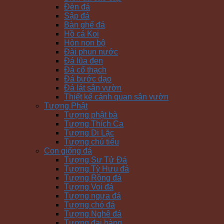
Đèn đá
Sập đá
Bàn ghế đá
Hồ cá Koi
Hòn non bộ
Đài phun nước
Đá lũa đen
Đá cổ thạch
Đá bước dạo
Đá lát sân vườn
Thiết kế cảnh quan sân vườn
Tượng Phật
Tượng phật bà
Tượng Thích Ca
Tượng Di Lặc
Tượng chú tiểu
Con giống đá
Tượng Sư Tử Đá
Tượng Tỳ Hưu đá
Tượng Rồng đá
Tượng Voi đá
Tượng ngựa đá
Tượng chó đá
Tượng Nghê đá
Tượng đại bàng