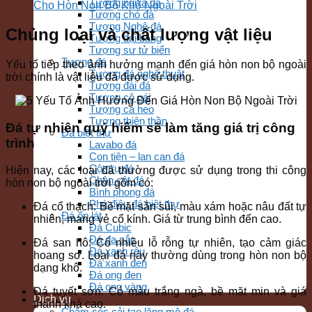
Tượng ngựa đá
Cho Hòn Non Bộ Khô Ngoài Trời
Tượng chó đá
Tượng Nghê đá
Chủng loại và chất lượng vật liệu
Tượng đại bàng
Tượng sư tử biển
Tượng đá
Yếu tố tiếp theo ảnh hưởng mạnh đến giá hòn non bộ ngoài
Tượng đá nghệ thuật
trời chính là vật liệu đá được sử dụng.
Tượng đài đá
Tượng cô gái
Tượng cá heo
Tượng thiên thần
Đá tự nhiên quý hiếm sẽ làm tăng giá trị công
Đá biệt thự
trình
Lavabo đá
Con tiện – lan can đá
Cột trụ đá
Hiện nay, các loại đá thường được sử dụng trong thi công
Chân cột đá
hòn non bộ ngoài trời gồm có:
Bình phong đá
Phù điêu đá biệt thự
Đá cổ thạch: Bề mặt sần sùi, màu xám hoặc nâu đất tự
Đá ốp lát
nhiên, mang vẻ cổ kính. Giá từ trung bình đến cao.
Đá Cubic
Đá đa sắc
Đá san hô: Có nhiều lỗ rỗng tự nhiên, tạo cảm giác
Đá xanh rêu
hoang sơ. Loại đá này thường dùng trong hòn non bộ
Đá xanh đen
dạng khô.
Đá ong đen
Đá ong vàng
Đá tuyết sơn: Có màu trắng ngà, bề mặt mịn và giá
Dịch vụ
thành khá cao.
Chăm sóc cải tạo lăng mộ đá