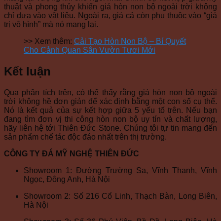
thuật và phong thủy khiến giá hòn non bộ ngoài trời không
chỉ dựa vào vật liệu. Ngoài ra, giá cả còn phụ thuộc vào “giá
trị vô hình” mà nó mang lại.
>> Xem thêm:
Cải Tạo Hòn Non Bộ – Bí Quyết
Cho Cảnh Quan Sân Vườn Tươi Mới
Kết luận
Qua phân tích trên, có thể thấy rằng giá hòn non bộ ngoài
trời không hề đơn giản để xác định bằng một con số cụ thể.
Nó là kết quả của sự kết hợp giữa 5 yếu tố trên. Nếu bạn
đang tìm đơn vị thi công hòn non bộ uy tín và chất lượng,
hãy liên hệ tới Thiên Đức Stone. Chúng tôi tự tin mang đến
sản phẩm chế tác độc đáo nhất trên thị trường.
CÔNG TY ĐÁ MỸ NGHỆ THIÊN ĐỨC
Showroom 1: Đường Trường Sa, Vĩnh Thanh, Vĩnh
Ngọc, Đông Anh, Hà Nội
Showroom 2: Số 216 Cổ Linh, Thạch Bàn, Long Biên,
Hà Nội