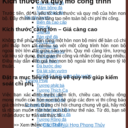
Kích thước và quy mô công trình
Cây hương đá
Mâm bồng đá
Tượng hạc đá
Trước tiên, đó là yếu tố: kích thước và quy mô của hòn non
Đá sân vườn
bộ. Đây chính là nền tảng tạo nên toàn bộ chi phí thi công.
Biển đá cao cấp
Đèn đá
Kích thước càng lớn – Giá càng cao
Sập đá
Bàn ghế đá
Không thể phủ nhận rằng một hòn non bộ mini để bàn có chi
Hồ cá Koi
phí thấp hơn rất nhiều so với một công trình hòn non bộ
Hòn non bộ
ngoài trời lớn đặt giữa sân vườn. Quy mô càng lớn, lượng
Đài phun nước
vật liệu sử dụng, thời gian thi công và nhân công càng nhiều.
Đá lũa đen
Đá cổ thạch
Điều này dẫn đến giá hòn non bộ ngoài trời tăng theo tỷ lệ
Đá bước dạo
thuận.
Đá lát sân vườn
Thiết kế cảnh quan sân vườn
Đặt ra mục tiêu rõ ràng về quy mô giúp kiểm
Tượng Phật
soát chi phí
Tượng phật bà
Tượng Thích Ca
Việc bạn xác định trước diện tích, chiều cao, chiều rộng
Tượng Di Lặc
mong muốn của hòn non bộ sẽ giúp các đơn vị thi công báo
Tượng chú tiểu
Con giống đá
giá chính xác hơn. Đừng chỉ hỏi chung chung về giá, hãy mô
Tượng Sư Tử Đá
tả rõ bạn muốn một hòn non bộ như thế nào. Từ đó, bạn sẽ
Tượng Tỳ Hưu đá
nhận được tư vấn sát thực tế.
Tượng Rồng đá
Tượng Voi đá
>> Xem thêm:
Các Thế Núi Hợp Phong Thủy