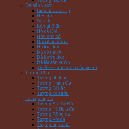
Tượng hạc đá
Đá sân vườn
Biển đá cao cấp
Đèn đá
Sập đá
Bàn ghế đá
Hồ cá Koi
Hòn non bộ
Đài phun nước
Đá lũa đen
Đá cổ thạch
Đá bước dạo
Đá lát sân vườn
Thiết kế cảnh quan sân vườn
Tượng Phật
Tượng phật bà
Tượng Thích Ca
Tượng Di Lặc
Tượng chú tiểu
Con giống đá
Tượng Sư Tử Đá
Tượng Tỳ Hưu đá
Tượng Rồng đá
Tượng Voi đá
Tượng ngựa đá