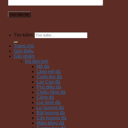
Tìm kiếm:
Trang chủ
Giới thiệu
Sản phẩm
Đá tâm linh
Mộ đá
Lăng mộ đá
Cuốn thư đá
Lan Can đá
Phù điêu đá
Chiếu rồng đá
Cổng đá
Lục bình đá
Lư hương đá
Bát hương đá
Cây hương đá
Mâm bồng đá