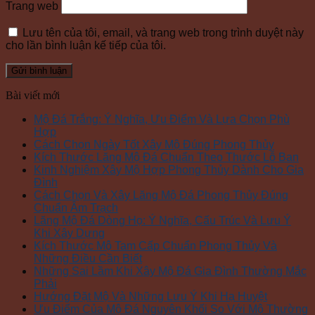
Trang web
Lưu tên của tôi, email, và trang web trong trình duyệt này
cho lần bình luận kế tiếp của tôi.
Bài viết mới
Mộ Đá Trắng: Ý Nghĩa, Ưu Điểm Và Lựa Chọn Phù
Hợp
Cách Chọn Ngày Tốt Xây Mộ Đúng Phong Thủy
Kích Thước Lăng Mộ Đá Chuẩn Theo Thước Lỗ Ban
Kinh Nghiệm Xây Mộ Hợp Phong Thủy Dành Cho Gia
Đình
Cách Chọn Và Xây Lăng Mộ Đá Phong Thủy Đúng
Chuẩn Âm Trạch
Lăng Mộ Đá Dòng Họ: Ý Nghĩa, Cấu Trúc Và Lưu Ý
Khi Xây Dựng
Kích Thước Mộ Tam Cấp Chuẩn Phong Thủy Và
Những Điều Cần Biết
Những Sai Lầm Khi Xây Mộ Đá Gia Đình Thường Mắc
Phải
Hướng Đặt Mộ Và Những Lưu Ý Khi Hạ Huyệt
Ưu Điểm Của Mộ Đá Nguyên Khối So Với Mộ Thường