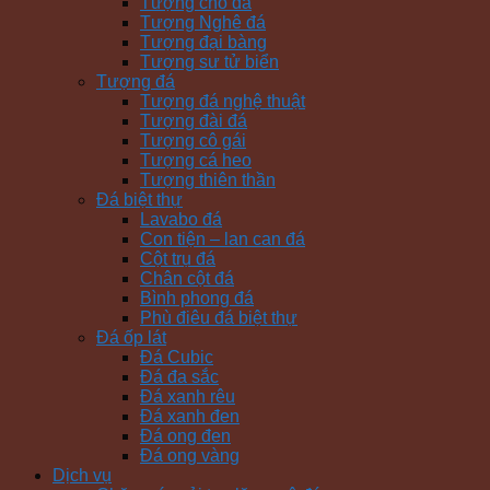
Tượng chó đá
Tượng Nghê đá
Tượng đại bàng
Tượng sư tử biển
Tượng đá
Tượng đá nghệ thuật
Tượng đài đá
Tượng cô gái
Tượng cá heo
Tượng thiên thần
Đá biệt thự
Lavabo đá
Con tiện – lan can đá
Cột trụ đá
Chân cột đá
Bình phong đá
Phù điêu đá biệt thự
Đá ốp lát
Đá Cubic
Đá đa sắc
Đá xanh rêu
Đá xanh đen
Đá ong đen
Đá ong vàng
Dịch vụ