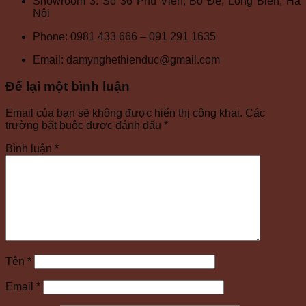
Showroom 3: Số 36 Phú Viên, Bồ Đề, Long Biên, Hà
Nội
Phone: 0981 433 666 – 091 291 1635
Email: damynghethienduc@gmail.com
Để lại một bình luận
Email của bạn sẽ không được hiển thị công khai.
Các
trường bắt buộc được đánh dấu
*
Bình luận
*
Tên
*
Email
*