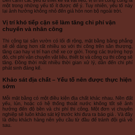
Bên cạnh các yếu tố thiết kế và vật liệu, vị trí thi công cũng là
một trong những yếu tố ít được để ý. Tuy nhiên, yếu tố này
lại ảnh hưởng không nhỏ đến giá hòn non bộ ngoài trời.
Vị trí khó tiếp cận sẽ làm tăng chi phí vận
chuyển và nhân công
Thi công tại sân vườn có lối đi rộng, mặt bằng bằng phẳng
sẽ dễ dàng hơn rất nhiều so với thi công trên sân thượng,
tầng cao hay vị trí hạn chế xe cơ giới. Trong các trường hợp
đó, chi phí vận chuyển vật liệu, thiết bị và công cụ thi công sẽ
tăng. Đồng thời mất nhiều thời gian xử lý, dẫn đến chi phí
phát sinh đáng kể.
Khảo sát địa chất – Yếu tố nên được thực hiện
sớm
Mỗi mặt bằng có một điều kiện địa chất khác nhau. Nền đất
yếu, lún, hoặc có hệ thống thoát nước không tốt sẽ ảnh
hưởng đến độ bền và chi phí thi công. Một đơn vị chuyên
nghiệp sẽ luôn khảo sát kỹ trước khi đưa ra báo giá . Và đây
là điều khách hàng nên yêu cầu từ đầu để tránh đội giá về
sau.