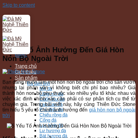
Skip to content
Tin tức
5 Yếu Tố Ảnh Hưởng Đến Giá Hòn
Menu
Non Bộ Ngoài Trời
Trang chủ
Giới thiệu
Sản phẩm
Bạn đang muốn làm một hòn non bộ ngoài trời cho sân vườn
Đá tâm linh
nhưng lại phân vân vì không biết chi phí bao nhiêu? Giá
Mộ đá
thành hòn non bộ phụ thuộc vào nhiều yếu tố khác nhau và
Lăng mộ đá
việc xác định chính xác cần phải có sự phân tích cụ thể từ
Cuốn thư đá
chuyên gia. Trong bài viết này, hãy cùng Thiên Đức Stone
Lan Can đá
Phù điêu đá
tìm hiểu 5 yếu tố chính ảnh hưởng đến
giá hòn non bộ ngoài
Chiếu rồng đá
trời
.
Cổng đá
Lục bình đá
Lư hương đá
Bát hương đá