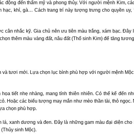
 tác động đến thẩm mỹ và phong thủy. Với người mệnh Kim, các
ạc, khỉ, gà… Cách trang trí này tượng trưng cho quyền uy, t
 cân nhắc kỹ. Gia chủ nên ưu tiên màu trắng, xám bạc. Đây 
chọn thêm màu vàng đất, nâu đất (Thổ sinh Kim) để tăng tương
n và tươi mới. Lựa chọn lục bình phù hợp với người mệnh Mộc
họa tiết nhẹ nhàng, mang tính thiên nhiên. Có thể kể đến nh
a cỏ. Hoặc các biểu tượng may mắn như mèo thần tài, thỏ ngọc. 
lựa chọn phù hợp.
lá, xanh dương và đen. Đây là những gam màu đại diện cho 
 (Thủy sinh Mộc).