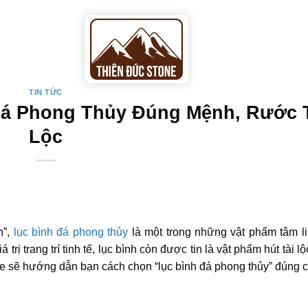
DỊCH VỤ
TƯ VẤN TẠI NHÀ
TIN TỨC
Đá Phong Thủy Đúng Mệnh, Rước 
Lộc
h”,
lục bình đá phong thủy
là một trong những vật phẩm tâm l
trị trang trí tinh tế, lục bình còn được tin là vật phẩm hút tài l
one sẽ hướng dẫn bạn cách chọn “lục bình đá phong thủy” đúng 