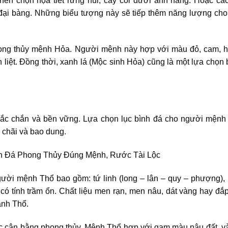
nên chọn họa tiết rừng núi, cây cối dưới ánh nắng. Hoặc các
ại bàng. Những biểu tượng này sẽ tiếp thêm năng lượng cho 
hong thủy mệnh Hỏa. Người mệnh này hợp với màu đỏ, cam, hồ
ệt. Đồng thời, xanh lá (Mộc sinh Hỏa) cũng là một lựa chọn b
hắc chắn và bền vững. Lựa chọn lục bình đá cho người mệnh
 chãi và bao dung.
người mệnh Thổ bao gồm: tứ linh (long – lân – quy – phượng),
có tính trầm ổn. Chất liệu men rạn, men nâu, dát vàng hay đắ
ành Thổ.
iệc cân bằng phong thủy. Mệnh Thổ hợp với gam màu nâu đất, v