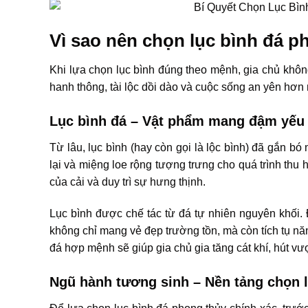
Vì sao nên chọn lục bình đá 
Khi lựa chọn lục bình đúng theo mệnh, gia chủ khô
hanh thông, tài lộc dồi dào và cuộc sống an yên hơn
Lục bình đá – Vật phẩm mang đậm yếu 
Từ lâu, lục bình (hay còn gọi là lộc bình) đã gắn bó 
lại và miệng loe rộng tượng trưng cho quá trình thu hú
của cải và duy trì sự hưng thịnh.
Lục bình được chế tác từ đá tự nhiên nguyên khối. Đ
không chỉ mang vẻ đẹp trường tồn, mà còn tích tụ nă
đá hợp mệnh sẽ giúp gia chủ gia tăng cát khí, hút vượ
Ngũ hành tương sinh – Nền tảng chọn 