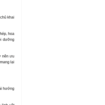
 chủ khai
chép, hoa
ôi dưỡng
y nên ưu
mang lại
hải hướng