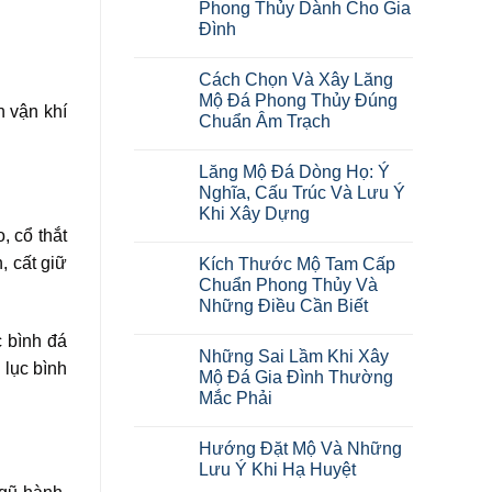
Phong Thủy Dành Cho Gia
Đình
Cách Chọn Và Xây Lăng
Mộ Đá Phong Thủy Đúng
 vận khí
Chuẩn Âm Trạch
Lăng Mộ Đá Dòng Họ: Ý
Nghĩa, Cấu Trúc Và Lưu Ý
Khi Xây Dựng
, cổ thắt
, cất giữ
Kích Thước Mộ Tam Cấp
Chuẩn Phong Thủy Và
Những Điều Cần Biết
c bình đá
Những Sai Lầm Khi Xây
 lục bình
Mộ Đá Gia Đình Thường
Mắc Phải
Hướng Đặt Mộ Và Những
Lưu Ý Khi Hạ Huyệt