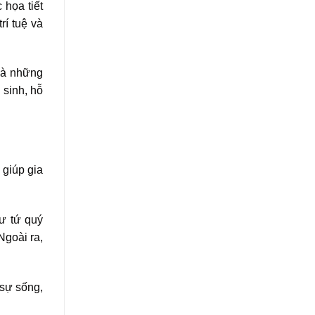
 họa tiết
rí tuệ và
là những
 sinh, hỗ
 giúp gia
ư tứ quý
Ngoài ra,
sự sống,