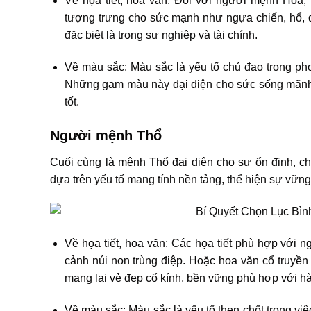
Về họa tiết, hoa văn: Đối với người mệnh Hỏa, 
tượng trưng cho sức mạnh như ngựa chiến, hổ, đ
đặc biệt là trong sự nghiệp và tài chính.
Về màu sắc: Màu sắc là yếu tố chủ đạo trong p
Những gam màu này đại diện cho sức sống mãnh li
tốt.
Người mệnh Thổ
Cuối cùng là mệnh Thổ đại diện cho sự ổn định, c
dựa trên yếu tố mang tính nền tảng, thể hiện sự vững
Về họa tiết, hoa văn: Các họa tiết phù hợp với 
cảnh núi non trùng điệp. Hoặc hoa văn cổ truyền 
mang lại vẻ đẹp cổ kính, bền vững phù hợp với h
Về màu sắc: Màu sắc là yếu tố then chốt trong v