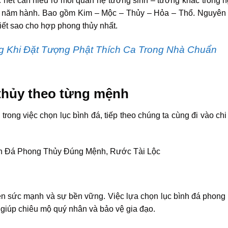
c hết cần hiểu rõ mối quan hệ tương sinh – tương khắc trong 
 năm hành. Bao gồm Kim – Mộc – Thủy – Hỏa – Thổ. Nguyên l
iết sao cho hợp phong thủy nhất.
 Khi Đặt Tượng Phật Thích Ca Trong Nhà Chuẩn
thủy theo từng mệnh
rong việc chọn lục bình đá, tiếp theo chúng ta cùng đi vào chi 
.
ện sức mạnh và sự bền vững. Việc lựa chọn lục bình đá phong
 giúp chiêu mộ quý nhân và bảo vệ gia đạo.