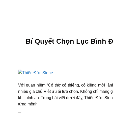
Skip
to
TRANG CHỦ
GIỚI THIỆU
SẢN PHẨM
content
Bí Quyết Chọn Lục Bình 
Với quan niệm “Có thờ có thiêng, có kiêng mới làn
nhiều gia chủ Việt ưu ái lựa chọn. Không chỉ mang giá 
khí, bình an. Trong bài viết dưới đây, Thiên Đức St
từng mệnh.