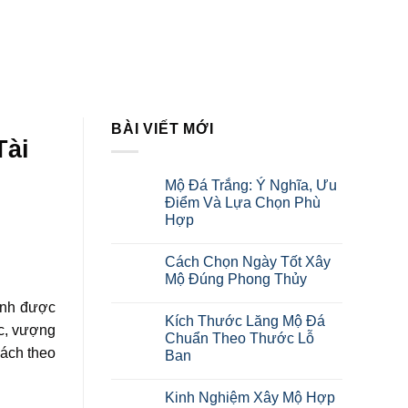
DỰ ÁN HOÀN THÀNH
TIN TỨC
LIÊN HỆ
BÀI VIẾT MỚI
Tài
Mộ Đá Trắng: Ý Nghĩa, Ưu
Điểm Và Lựa Chọn Phù
Hợp
Cách Chọn Ngày Tốt Xây
Mộ Đúng Phong Thủy
inh được
Kích Thước Lăng Mộ Đá
ộc, vượng
Chuẩn Theo Thước Lỗ
cách theo
Ban
Kinh Nghiệm Xây Mộ Hợp