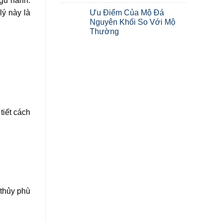
ngũ hành.
Ưu Điểm Của Mộ Đá
ý này là
Nguyên Khối So Với Mộ
Thường
tiết cách
 thủy phù