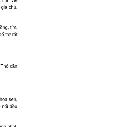
 linh vật
gia chủ,
ng, tím.
ổ trợ rất
 Thổ cần
 hoa sen,
p nổi đều
àng nhạt.