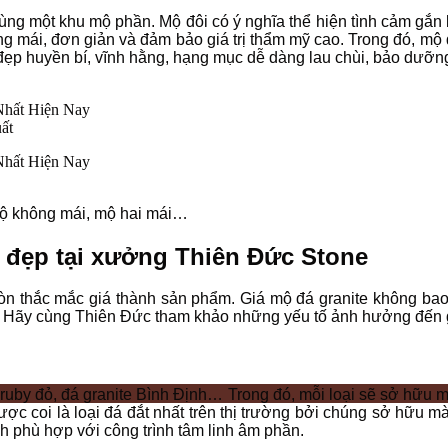
ùng một khu mộ phần. Mộ đôi có ý nghĩa thể hiện tình cảm gắ
ng mái, đơn giản và đảm bảo giá trị thẩm mỹ cao. Trong đó, mộ
ẻ đẹp huyền bí, vĩnh hằng, hạng mục dễ dàng lau chùi, bảo dưỡ
ất
mộ không mái, mộ hai mái…
đẹp tại xưởng Thiên Đức Stone
n thắc mắc giá thành sản phẩm. Giá mộ đá granite không bao 
. Hãy cùng Thiên Đức tham khảo những yếu tố ảnh hưởng đến g
ruby đỏ, đá granite Bình Định… Trong đó, mỗi loại sẽ sở hữu 
ợc coi là loại đá đắt nhất trên thị trường bởi chúng sở hữu 
h phù hợp với công trình tâm linh âm phần.