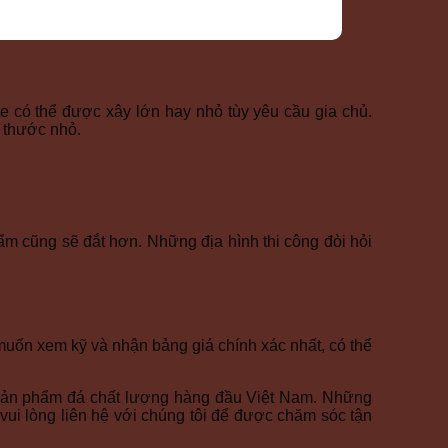
e có thể được xây lớn hay nhỏ tùy yêu cầu gia chủ.
h thước nhỏ.
phẩm cũng sẽ đắt hơn. Những địa hình thi công đòi hỏi
uốn xem kỹ và nhận bảng giá chính xác nhất, có thể
sản phẩm đá chất lượng hàng đầu Việt Nam. Những
ui lòng liên hệ với chúng tôi
để được chăm sóc tận