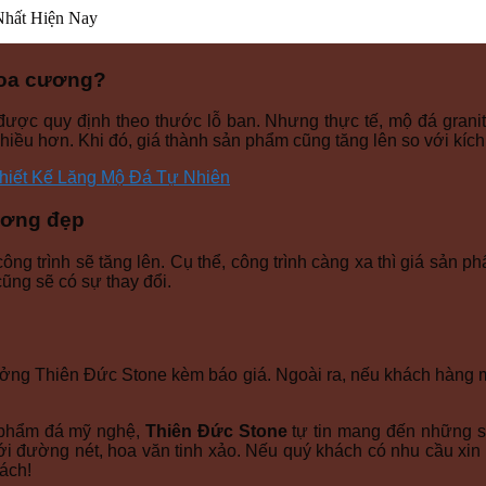
hoa cương?
được quy định theo thước lỗ ban. Nhưng thực tế, mộ đá granit
nhiều hơn. Khi đó, giá thành sản phẩm cũng tăng lên so với kíc
hiết Kế Lăng Mộ Đá Tự Nhiên
ương đẹp
công trình sẽ tăng lên. Cụ thể, công trình càng xa thì giá sản 
cũng sẽ có sự thay đổi.
ởng Thiên Đức Stone kèm báo giá. Ngoài ra, nếu khách hàng m
n phẩm đá mỹ nghệ,
Thiên Đức Stone
tự tin mang đến những 
i đường nét, hoa văn tinh xảo. Nếu quý khách có nhu cầu xin v
ách!