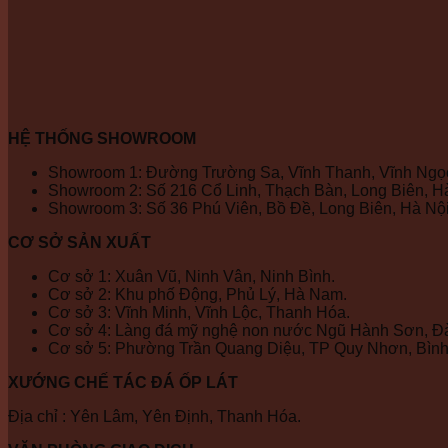
HỆ THỐNG SHOWROOM
Showroom 1: Đường Trường Sa, Vĩnh Thanh, Vĩnh Ngọc
Showroom 2: Số 216 Cổ Linh, Thạch Bàn, Long Biên, Hà
Showroom 3: Số 36 Phú Viên, Bồ Đề, Long Biên, Hà Nội
CƠ SỞ SẢN XUẤT
Cơ sở 1: Xuân Vũ, Ninh Vân, Ninh Bình.
Cơ sở 2: Khu phố Động, Phủ Lý, Hà Nam.
Cơ sở 3: Vĩnh Minh, Vĩnh Lộc, Thanh Hóa.
Cơ sở 4: Làng đá mỹ nghệ non nước Ngũ Hành Sơn, Đ
Cơ sở 5: Phường Trần Quang Diệu, TP Quy Nhơn, Bình
XƯỚNG CHẾ TÁC ĐÁ ỐP LÁT
Địa chỉ : Yên Lâm, Yên Định, Thanh Hóa.