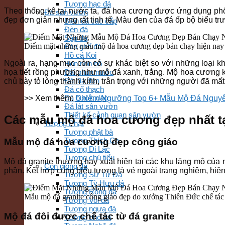
Tượng hạc đá
Theo thống kê tại nước ta, đá hoa cương được ứng dụng phổ
Đá sân vườn
đẹp đơn giản nhưng rất tinh tế. Màu đen của đá ốp bộ biểu tr
Biển đá cao cấp
Đèn đá
Sập đá
Điểm mặt những mẫu mộ đá hoa cương đẹp bán chạy hiện nay
Bàn ghế đá
Hồ cá Koi
Ngoài ra, hạng mục còn có sự khác biệt so với những loại 
Hòn non bộ
họa tiết rồng phượng như mộ đá xanh, trắng. Mộ hoa cương kh
Đài phun nước
Đá lũa đen
chủ bày tỏ lòng thành kính, trân trọng với những người đã mất
Đá cổ thạch
Đá bước dạo
>> Xem thêm:
Chiêm Ngưỡng Top 6+ Mẫu Mộ Đá Nguyên
Đá lát sân vườn
Thiết kế cảnh quan sân vườn
Các mẫu mộ đá hoa cương đẹp nhất t
Tượng Phật
Tượng phật bà
Tượng Thích Ca
Mẫu mộ đá hoa cương đẹp công giáo
Tượng Di Lặc
Tượng chú tiểu
Mộ đá granite thường hay xuất hiện tại các khu lăng mộ của 
Con giống đá
phần. Kết hợp cùng biểu tượng là vẻ ngoài trang nghiêm, hiệ
Tượng Sư Tử Đá
Tượng Tỳ Hưu đá
Tượng Rồng đá
Mẫu mộ đá granite công giáo đẹp do xưởng Thiên Đức chế tác
Tượng Voi đá
Tượng ngựa đá
Mộ đá đôi được chế tác từ đá granite
Tượng chó đá