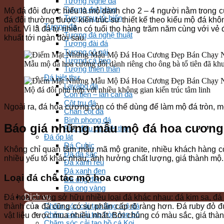
Tượng Nghê đá
Tượng đại bàng
Mộ đá đôi được hiểu là mộ dành cho 2 – 4 người nằm trong c
Tượng sư tử biển
đá đôi thường được kiến trúc sư thiết kế theo kiểu mộ đá khô
Tượng đá
nhất. Vì là đá tự nhiên có tuổi thọ hàng trăm năm cùng với v
Tượng đá nghệ thuật
khuất tới ngàn đời sau.
Tượng đài đá
Tượng cô gái
Tượng cá heo
Mẫu mộ đá hoa cương đôi dành riêng cho ông bà tổ tiên đã khu
Tượng thiên thần
Đá biệt thự
Lavabo đá
Mộ đá đôi phù hợp với nhiều không gian kiến trúc tâm linh
Con tiện – lan can đá
Cột trụ đá
Ngoài ra, đá hoa cương còn có thể dùng để làm mộ đá tròn, 
Chân cột đá
Bình phong đá
Báo giá những mẫu mộ đá hoa cương 
Phù điêu đá biệt thự
Đá ốp lát
Đá Cubic
Không chỉ quan tâm mẫu mã mộ granite, nhiều khách hàng cò
Đá đa sắc
nhiều yếu tố khác nhau, ảnh hưởng chất lượng, giá thành mộ
Đá xanh rêu
Đá xanh đen
Loại đá chế tác mộ hoa cương
Đá ong đen
Đá ong vàng
Dịch vụ
Đá hoa cương sở hữu nhiều loại đá khác nhau: đá kim sa, đá 
Chăm sóc cải tạo lăng mộ đá
thành của đá cũng có sự phân cấp rõ ràng hơn. Đá ruby đỏ đư
Chăm sóc cải tạo hòn non bộ
vật liệu được mua nhiều nhất. Bởi chúng có màu sắc, giá thàn
Chăm sóc cải tạo hồ cá Koi