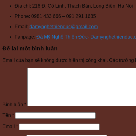
Địa chỉ:
216 Đ. Cổ Linh, Thạch Bàn, Long Biên, Hà Nội
Phone:
0981 433 666 – 091 291 1635
Email:
damynghethienduc@gmail.com
Fanpage:
Đá Mỹ Nghệ Thiên Đức- Damynghethienduc.
Để lại một bình luận
Email của bạn sẽ không được hiển thị công khai.
Các trường 
Bình luận
*
Tên
*
Email
*