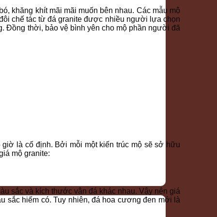
n bó, khăng khít mãi mãi muốn bên nhau. Các mẫu mộ
 đôi chế tác từ đá granite được nhiều người lựa chọn
ng. Đồng thời, bảo vệ bình yên cho mộ phần người đã
giờ là cố định. Bởi mỗi một kiến trúc mộ sẽ sở hữu
iá mộ granite:
màu sắc và kích thước vân đá khác nhau. Vậy nên giá
màu sắc hiếm có. Tuy nhiên, đá hoa cương đen mới là