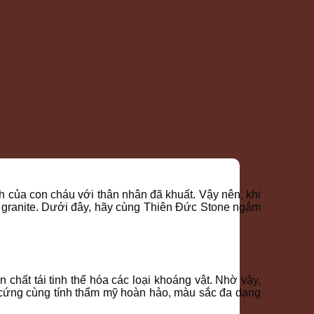
nh của con cháu với thân nhân đã khuất. Vậy nên, khi
á granite. Dưới đây, hãy cùng Thiên Đức Stone ngắm
 chất tái tinh thể hóa các loại khoáng vật. Nhờ vậy,
 độ cứng cùng tính thẩm mỹ hoàn hảo, màu sắc đa dạng