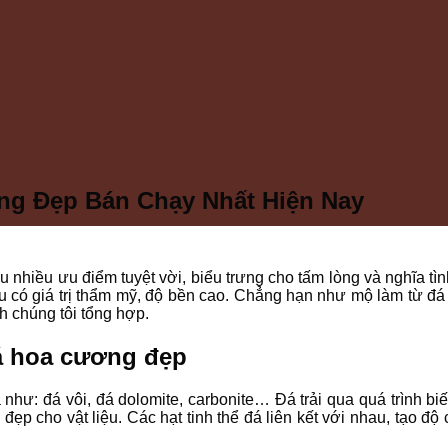
g Đẹp Bán Chạy Nhất Hiện Nay
 nhiều ưu điểm tuyệt vời, biểu trưng cho tấm lòng và nghĩa tì
ệu có giá trị thẩm mỹ, độ bền cao. Chẳng hạn như mộ làm từ đ
h chúng tôi tổng hợp.
á hoa cương đẹp
hư: đá vôi, đá dolomite, carbonite… Đá trải qua quá trình biến
” đẹp cho vật liệu. Các hạt tinh thể đá liên kết với nhau, tạo