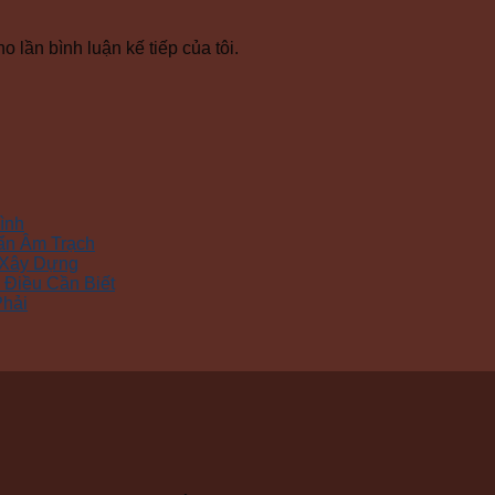
o lần bình luận kế tiếp của tôi.
ình
ẩn Âm Trạch
 Xây Dựng
Điều Cần Biết
Phải