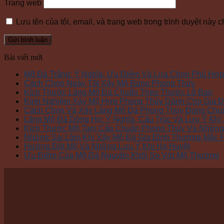
Trang web
Lưu tên của tôi, email, và trang web trong trình duyệt này ch
Bài viết mới
Mộ Đá Trắng: Ý Nghĩa, Ưu Điểm Và Lựa Chọn Phù Hợp
Cách Chọn Ngày Tốt Xây Mộ Đúng Phong Thủy
Kích Thước Lăng Mộ Đá Chuẩn Theo Thước Lỗ Ban
Kinh Nghiệm Xây Mộ Hợp Phong Thủy Dành Cho Gia Đ
Cách Chọn Và Xây Lăng Mộ Đá Phong Thủy Đúng Chu
Lăng Mộ Đá Dòng Họ: Ý Nghĩa, Cấu Trúc Và Lưu Ý Khi
Kích Thước Mộ Tam Cấp Chuẩn Phong Thủy Và Những 
Những Sai Lầm Khi Xây Mộ Đá Gia Đình Thường Mắc 
Hướng Đặt Mộ Và Những Lưu Ý Khi Hạ Huyệt
Ưu Điểm Của Mộ Đá Nguyên Khối So Với Mộ Thường