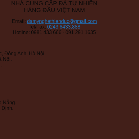
NHÀ CUNG CẤP ĐÁ TỰ NHIÊN
HÀNG ĐẦU VIỆT NAM
Email:
damynghethienduc@gmail.com
Tel/Fax:
0243.6433.888
Hotline: 0981 433 666 - 091 291 1635
, Đông Anh, Hà Nội.
 Nội.
.
à Nẵng.
 Định.