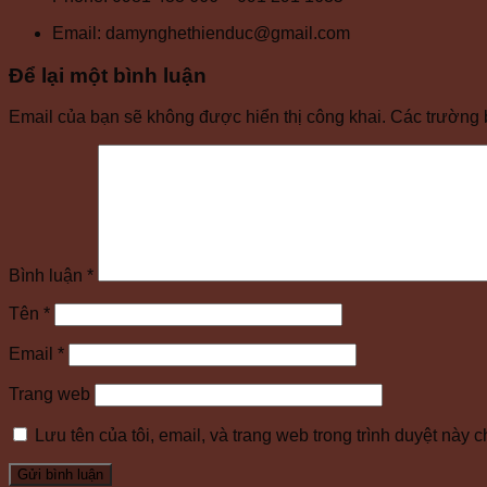
Email: damynghethienduc@gmail.com
Để lại một bình luận
Email của bạn sẽ không được hiển thị công khai.
Các trường 
Bình luận
*
Tên
*
Email
*
Trang web
Lưu tên của tôi, email, và trang web trong trình duyệt này ch