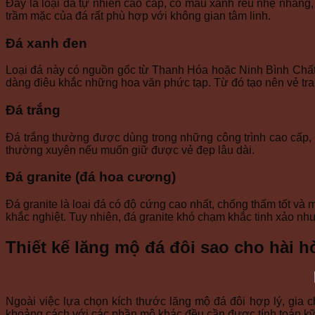
Đây là loại đá tự nhiên cao cấp, có màu xanh rêu nhẹ nhàng, 
trầm mặc của đá rất phù hợp với không gian tâm linh.
Đá xanh đen
Loại đá này có nguồn gốc từ Thanh Hóa hoặc Ninh Bình Chất 
dàng điêu khắc những hoa văn phức tạp. Từ đó tạo nên vẻ tr
Đá trắng
Đá trắng thường được dùng trong những công trình cao cấp, ma
thường xuyên nếu muốn giữ được vẻ đẹp lâu dài.
Đá granite (đá hoa cương)
Đá granite là loại đá có độ cứng cao nhất, chống thấm tốt v
khắc nghiệt. Tuy nhiên, đá granite khó chạm khắc tinh xảo nh
Thiết kế lăng mộ đá đôi sao cho hài 
Ngoài việc lựa chọn kích thước lăng mộ đá đôi hợp lý, gia c
khoảng cách với các phần mộ khác đều cần được tính toán kỹ