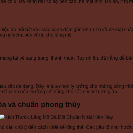
dễ chịu. Đá xanh rêu có độ bền cao, bề mặt mịn. Do đó, ít bị r
liệu đá nổi bật với màu xanh đậm gần như đen và bề mặt chắc 
ang nghiêm, bền vững cho lăng mộ.
ng lại vẻ sang trọng, thanh thoát. Tuy nhiên, đá trắng dễ bám
à màu sắc đa dạng. Đây là lựa chọn lý tưởng cho những công tr
ư đá xanh nên thường chỉ dùng cho các chi tiết đơn giản.
hòa và chuẩn phong thủy
hủ cần chú ý đến cách thiết kế tổng thể. Các yếu tố như hướng
.