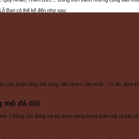
Lỗ Ban có thể kể đến như sau:
 cao của phần lăng mộ cũng nên được cân nhắc. Từ đó, đảm bả
g mộ đá đôi
ình. Chúng còn đóng vai trò quan trọng trong thẩm mỹ và yếu tố 