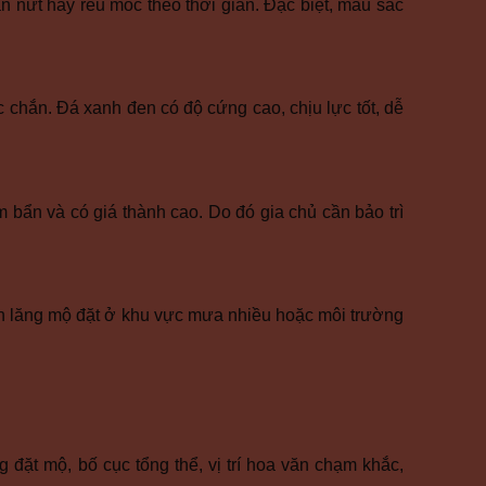
ạn nứt hay rêu mốc theo thời gian. Đặc biệt, màu sắc
chắn. Đá xanh đen có độ cứng cao, chịu lực tốt, dễ
 bẩn và có giá thành cao. Do đó gia chủ cần bảo trì
ình lăng mộ đặt ở khu vực mưa nhiều hoặc môi trường
 đặt mộ, bố cục tổng thể, vị trí hoa văn chạm khắc,