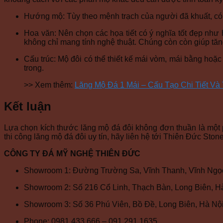
Hướng mộ: Tùy theo mệnh trạch của người đã khuất, c
Hoa văn: Nên chọn các họa tiết có ý nghĩa tốt đẹp nh
không chỉ mang tính nghệ thuật. Chúng còn còn giúp tăn
Cấu trúc: Mộ đôi có thể thiết kế mái vòm, mái bằng hoặ
trong.
>> Xem thêm:
Lăng Mộ Đá 1 Mái – Cấu Tạo Chi Tiết Và
Kết luận
Lựa chọn kích thước lăng mộ đá đôi không đơn thuần là một p
thi công lăng mộ đá đôi uy tín, hãy liên hệ tới Thiên Đức Sto
CÔNG TY ĐÁ MỸ NGHỆ THIÊN ĐỨC
Showroom 1: Đường Trường Sa, Vĩnh Thanh, Vĩnh Ngọc
Showroom 2: Số 216 Cổ Linh, Thạch Bàn, Long Biên, H
Showroom 3: Số 36 Phú Viên, Bồ Đề, Long Biên, Hà Nộ
Phone: 0981 433 666 – 091 291 1635