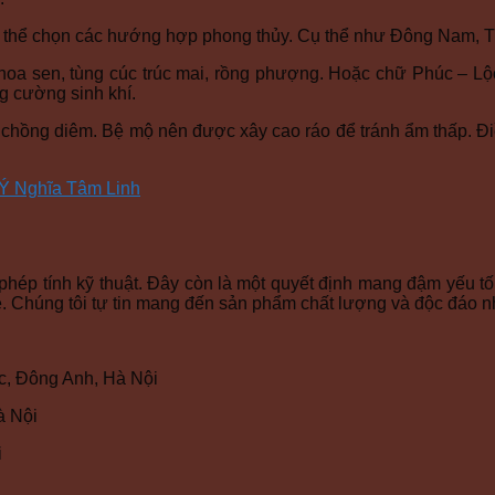
ó thể chọn các hướng hợp phong thủy. Cụ thể như Đông Nam, 
ư hoa sen, tùng cúc trúc mai, rồng phượng. Hoặc chữ Phúc – 
g cường sinh khí.
c chồng diêm. Bệ mộ nên được xây cao ráo để tránh ẩm thấp. Đ
 Ý Nghĩa Tâm Linh
hép tính kỹ thuật. Đây còn là một quyết định mang đậm yếu tố
ne. Chúng tôi tự tin mang đến sản phẩm chất lượng và độc đáo nh
, Đông Anh, Hà Nội
à Nội
i