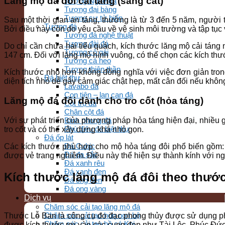
Lăng mộ đá đôi cải táng (sang cát)
Tượng Nghê đá
Tượng đại bàng
Tượng sư tử biển
Sau một thời gian an táng, thường là từ 3 đến 5 năm, người t
Tượng đá
Bởi điều này còn do yêu cầu về vệ sinh môi trường và tập tục
Tượng đá nghệ thuật
Tượng đài đá
Do chỉ cần chứa hai tiểu quách, kích thước lăng mộ cải tán
Tượng cô gái
147 cm. Đối với lăng mộ hình vuông, có thể chọn các kích th
Tượng cá heo
Tượng thiên thần
Kích thước nhỏ hơn không đồng nghĩa với việc đơn giản trong 
Đá biệt thự
diện tích nhỏ dễ gây cảm giác chật hẹp, mất cân đối nếu không
Lavabo đá
Con tiện – lan can đá
Lăng mộ đá đôi dành cho tro cốt (hỏa táng)
Cột trụ đá
Chân cột đá
Với sự phát triển của phương pháp hỏa táng hiện đại, nhiều g
Bình phong đá
Phù điêu đá biệt thự
tro cốt và có thể xây dựng khá nhỏ gọn.
Đá ốp lát
Đá Cubic
Các kích thước phù hợp cho mộ hỏa táng đôi phổ biến gồm:
Đá đa sắc
được vẻ trang nghiêm. Điều này thể hiện sự thành kính với n
Đá xanh rêu
Đá xanh đen
Kích thước lăng mộ đá đôi theo thướ
Đá ong đen
Đá ong vàng
Dịch vụ
Chăm sóc cải tạo lăng mộ đá
Chăm sóc cải tạo hòn non bộ
Thước Lỗ Ban là công cụ đo đạc phong thủy được sử dụng phổ
Chăm sóc cải tạo hồ cá Koi
được kích thước rơi vào các cung đẹp như Tài Lộc, Phúc Đứ