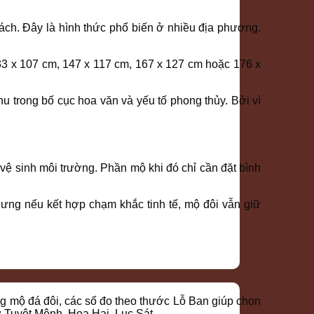
uách. Đây là hình thức phổ biến ở nhiều địa phương.
33 x 107 cm, 147 x 117 cm, 167 x 127 cm hoặc 176 x
hu trong bố cục hoa văn và yếu tố phong thủy. Bởi vì
 vệ sinh môi trường. Phần mộ khi đó chỉ cần đặt bình
ưng nếu kết hợp chạm khắc tinh tế, mộ đôi vẫn giữ
g mộ đá đôi, các số đo theo thước Lỗ Ban giúp chọn
Tuyệt Mệnh, Họa Hại, Lục Sát.