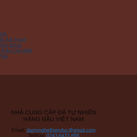
ình
ẩn Âm Trạch
 Xây Dựng
Điều Cần Biết
Phải
NHÀ CUNG CẤP ĐÁ TỰ NHIÊN
HÀNG ĐẦU VIỆT NAM
Email:
damynghethienduc@gmail.com
Tel/Fax:
0243.6433.888