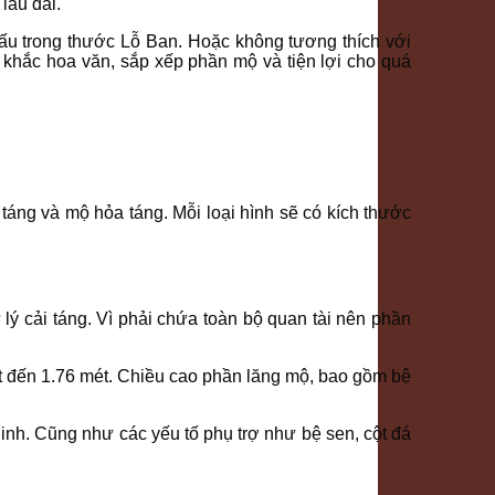
lâu dài.
ấu trong thước Lỗ Ban. Hoặc không tương thích với
 khắc hoa văn, sắp xếp phần mộ và tiện lợi cho quá
 táng và mộ hỏa táng. Mỗi loại hình sẽ có kích thước
 lý cải táng. Vì phải chứa toàn bộ quan tài nên phần
ét đến 1.76 mét. Chiều cao phần lăng mộ, bao gồm bệ
inh. Cũng như các yếu tố phụ trợ như bệ sen, cột đá