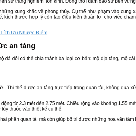
ên sự trang nghiêm, tôn kính. Đồng thời đảm bảo sự bền vững 
h những xung khắc về phong thủy. Cụ thể như phạm vào cung x
 kích thước hợp lý còn tạo điều kiện thuận lợi cho việc chạm
n Tích Ưu Nhược Điểm
ức an táng
 đá đôi có thể chia thành ba loại cơ bản: mộ địa táng, mộ cải
i. Thi thể được an táng trực tiếp trong quan tài, không qua xử
o động từ 2.3 mét đến 2.75 mét. Chiều rộng vào khoảng 1.55 m
ùy thuộc vào thiết kế cụ thể.
hai phần quan tài mà còn giúp bố trí được những hoa văn tâm l
.