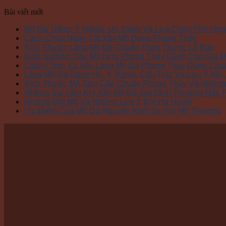
Bài viết mới
Mộ Đá Trắng: Ý Nghĩa, Ưu Điểm Và Lựa Chọn Phù Hợp
Cách Chọn Ngày Tốt Xây Mộ Đúng Phong Thủy
Kích Thước Lăng Mộ Đá Chuẩn Theo Thước Lỗ Ban
Kinh Nghiệm Xây Mộ Hợp Phong Thủy Dành Cho Gia Đ
Cách Chọn Và Xây Lăng Mộ Đá Phong Thủy Đúng Chu
Lăng Mộ Đá Dòng Họ: Ý Nghĩa, Cấu Trúc Và Lưu Ý Khi
Kích Thước Mộ Tam Cấp Chuẩn Phong Thủy Và Những 
Những Sai Lầm Khi Xây Mộ Đá Gia Đình Thường Mắc 
Hướng Đặt Mộ Và Những Lưu Ý Khi Hạ Huyệt
Ưu Điểm Của Mộ Đá Nguyên Khối So Với Mộ Thường