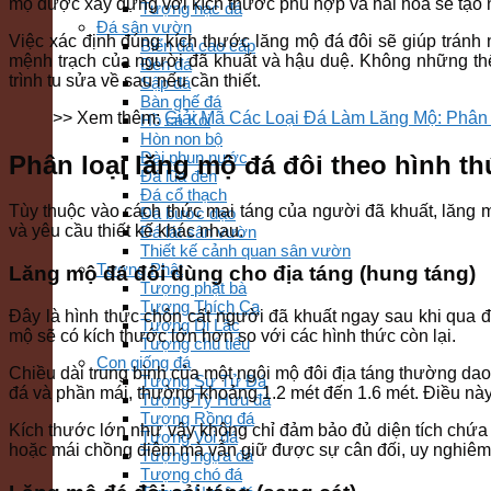
mộ được xây dựng với kích thước phù hợp và hài hòa sẽ tạo n
Tượng hạc đá
Đá sân vườn
Việc xác định đúng kích thước lăng mộ đá đôi sẽ giúp trán
Biển đá cao cấp
mệnh trạch của người đã khuất và hậu duệ. Không những thế,
Đèn đá
trình tu sửa về sau nếu cần thiết.
Sập đá
Bàn ghế đá
>> Xem thêm:
Giải Mã Các Loại Đá Làm Lăng Mộ: Phâ
Hồ cá Koi
Hòn non bộ
Đài phun nước
Phân loại lăng mộ đá đôi theo hình th
Đá lũa đen
Đá cổ thạch
Tùy thuộc vào cách thức mai táng của người đã khuất, lăng mộ
Đá bước dạo
và yêu cầu thiết kế khác nhau.
Đá lát sân vườn
Thiết kế cảnh quan sân vườn
Tượng Phật
Lăng mộ đá đôi dùng cho địa táng (hung táng)
Tượng phật bà
Tượng Thích Ca
Đây là hình thức chôn cất người đã khuất ngay sau khi qua đờ
Tượng Di Lặc
mộ sẽ có kích thước lớn hơn so với các hình thức còn lại.
Tượng chú tiểu
Con giống đá
Chiều dài trung bình của một ngôi mộ đôi địa táng thường da
Tượng Sư Tử Đá
đá và phần mái, thường khoảng 1.2 mét đến 1.6 mét. Điều này t
Tượng Tỳ Hưu đá
Tượng Rồng đá
Kích thước lớn như vậy không chỉ đảm bảo đủ diện tích chứa 
Tượng Voi đá
hoặc mái chồng diêm mà vẫn giữ được sự cân đối, uy nghiêm
Tượng ngựa đá
Tượng chó đá