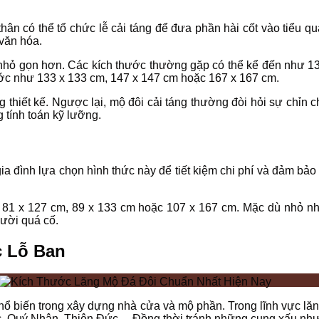
hân có thể tổ chức lễ cải táng để đưa phần hài cốt vào tiểu q
 văn hóa.
g nhỏ gọn hơn. Các kích thước thường gặp có thể kể đến như 1
ước như 133 x 133 cm, 147 x 147 cm hoặc 167 x 167 cm.
thiết kế. Ngược lại, mộ đôi cải táng thường đòi hỏi sự chỉn c
 tính toán kỹ lưỡng.
ia đình lựa chọn hình thức này để tiết kiệm chi phí và đảm bảo
 81 x 127 cm, 89 x 133 cm hoặc 107 x 167 cm. Mặc dù nhỏ nh
gười quá cố.
c Lỗ Ban
 biến trong xây dựng nhà cửa và mộ phần. Trong lĩnh vực lăn
c, Quý Nhân, Thiên Đức… Đồng thời tránh những cung xấu như 