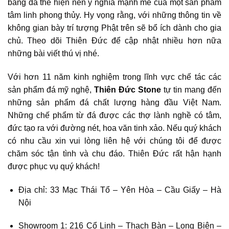
bằng đá thể hiện nên ý nghĩa mạnh mẽ của một sản phẩm
tâm linh phong thủy. Hy vọng rằng, với những thông tin về
không gian bày trí tượng Phật trên sẽ bổ ích dành cho gia
chủ. Theo dõi Thiên Đức để cập nhật nhiều hơn nữa
những bài viết thú vị nhé.
Với hơn 11 năm kinh nghiệm trong lĩnh vực chế tác các
sản phẩm đá mỹ nghệ,
Thiên Đức Stone
tự tin mang đến
những sản phẩm đá chất lượng hàng đầu Việt Nam.
Những chế phẩm từ đá được các thợ lành nghề có tâm,
đức tạo ra với đường nét, hoa văn tinh xảo. Nếu quý khách
có nhu cầu xin vui lòng liên hệ với chúng tôi
để được
chăm sóc tận tình và chu đáo. Thiên Đức rất hận hạnh
được phục vụ quý khách!
Địa chỉ:
33 Mạc Thái Tổ – Yên Hòa – Cầu Giấy – Hà
Nội
Showroom 1: 216 Cổ Linh – Thạch Bàn – Long Biên –