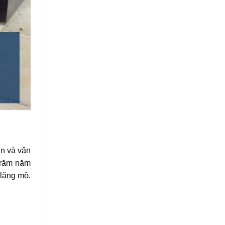
ịn và vân
 trăm năm
 lăng mộ.