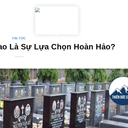
DỊCH VỤ
TƯ VẤN TẠI NHÀ
TIN TỨC
 sao Là Sự Lựa Chọn Hoàn Hảo?