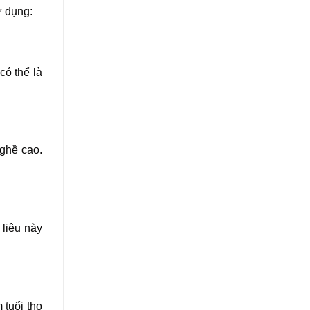
ử dụng:
có thể là
nghề cao.
 liệu này
 tuổi thọ