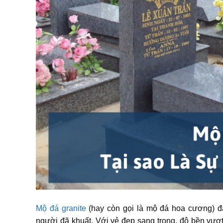
Mộ đá granite
(hay còn gọi là mộ đá hoa cương) đ
người đã khuất. Với vẻ đẹp sang trọng, độ bền vượt 