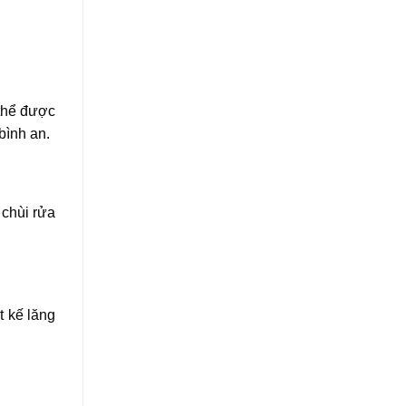
 thể được
bình an.
 chùi rửa
t kế lăng