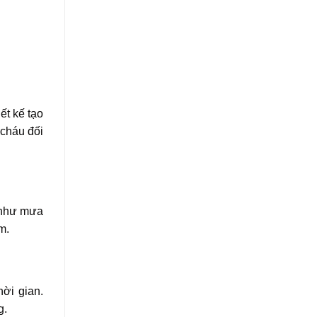
ết kế tạo
 cháu đối
t như mưa
m.
ời gian.
g.