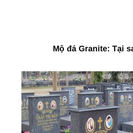
Skip
to
TRANG CHỦ
GIỚI THIỆU
SẢN PHẨM
content
Mộ đá Granite: Tại