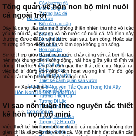
Cây hương đá
Tổng quan về hòn non bộ mini nuôi
Mâm bồng đá
Tượng hạc đá
cá ngoài trời
Đá sân vườn
Biển đá cao cấp
Đây là dạng tiểu cảnh mô phỏng thiên nhiên thu nhỏ với các
Đèn đá
yếu tố núi đá, cây xanh và hồ nước có nuôi cá. Mô hình này
Sập đá
thường được đặt ở sân trước, sân sau, ban công. Hoặc sân
Bàn ghế đá
Hồ cá Koi
thượng để tạo điểm nhấn và làm đẹp không gian sống.
Hòn non bộ
Đài phun nước
Sự kết hợp giữa đá núi và nước chảy cùng với cá bơi lội tạo
Đá lũa đen
nên một khung cảnh sống động, hài hòa giữa yếu tố tĩnh và
Đá cổ thạch
động. Thiết kế mang lại cảm giác thư thái, dễ chịu. Ngoài ra,
Đá bước dạo
việc bố trí đúng còn giúp kích hoạt vượng khí. Từ đó, góp
Đá lát sân vườn
phần cải thiện phong thủy cho ngôi nhà.
Thiết kế cảnh quan sân vườn
Tượng Phật
>> Xem thêm:
5 Nguyên Tắc Quan Trọng Khi Xây
Tượng phật bà
Hòn Non Bộ Đẹp Ngoài Trời
Tượng Thích Ca
Tượng Di Lặc
Vì sao nên tuân theo nguyên tắc thiết
Tượng chú tiểu
Con giống đá
kế hòn non bộ mini
Tượng Sư Tử Đá
Tượng Tỳ Hưu đá
Tượng Rồng đá
Việc thiết kế hòn non bộ mini nuôi cá ngoài trời không đơn
Tượng Voi đá
giản chỉ là sắp xếp đá và thả cá. Một mô hình đạt chuẩn cần