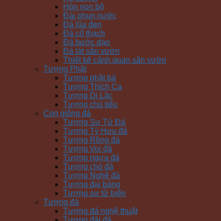
Hòn non bộ
Đài phun nước
Đá lũa đen
Đá cổ thạch
Đá bước dạo
Đá lát sân vườn
Thiết kế cảnh quan sân vườn
Tượng Phật
Tượng phật bà
Tượng Thích Ca
Tượng Di Lặc
Tượng chú tiểu
Con giống đá
Tượng Sư Tử Đá
Tượng Tỳ Hưu đá
Tượng Rồng đá
Tượng Voi đá
Tượng ngựa đá
Tượng chó đá
Tượng Nghê đá
Tượng đại bàng
Tượng sư tử biển
Tượng đá
Tượng đá nghệ thuật
Tượng đài đá