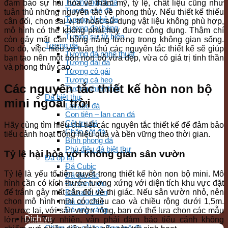
Tượng ngựa đá
đảm bảo sự hài hòa về thẩm mỹ, tỷ lệ, chất liệu cũng như
Tượng chó đá
tuân thủ những nguyên tắc về phong thủy. Nếu thiết kế thiếu
Tượng Nghê đá
cân đối, chọn sai vị trí hoặc sử dụng vật liệu không phù hợp,
Tượng đại bàng
mô hình có thể không phát huy được công dụng. Thậm chí
Tượng sư tử biển
còn gây mất cân bằng năng lượng trong không gian sống.
Tượng đá
Do đó, việc hiểu và tuân thủ các nguyên tắc thiết kế sẽ giúp
Tượng đá nghệ thuật
bạn tạo nên một hòn non bộ vừa đẹp, vừa có giá trị tinh thần
Tượng đài đá
và phong thủy cao.
Tượng cô gái
Tượng cá heo
Các nguyên tắc thiết kế hòn non bộ
Tượng thiên thần
Đá biệt thự
mini ngoài trời
Lavabo đá
Con tiện – lan can đá
Cột trụ đá
Hãy cùng tìm hiểu chi tiết các nguyên tắc thiết kế để đảm bảo
Chân cột đá
tiểu cảnh hoạt động hiệu quả và bền vững theo thời gian.
Bình phong đá
Phù điêu đá biệt thự
Tỷ lệ hài hòa với không gian sân vườn
Đá ốp lát
Đá Cubic
Tỷ lệ là yếu tố tiên quyết trong thiết kế hòn non bộ mini. Mô
Đá đa sắc
hình cần có kích thước tương xứng với diện tích khu vực đặt
Đá xanh rêu
để tránh gây mất cân đối về thị giác. Nếu sân vườn nhỏ, nên
Đá xanh đen
Đá ong đen
chọn mô hình mini có chiều cao và chiều rộng dưới 1,5m.
Đá ong vàng
Ngược lại, với sân vườn rộng, bạn có thể lựa chọn các mẫu
Dịch vụ
lớn hơn. Tuy nhiên, vẫn phải đảm bảo tiểu cảnh không
Chăm sóc cải tạo lăng mộ đá