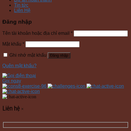
Tin tức
Liên Hệ
Đăng nhập
Tên tài khoản hoặc địa chỉ email
*
Mật khẩu
*
Ghi nhớ mật khẩu
Đăng nhập
Quên mật khẩu?
Gọi ngay
Liên hệ
×