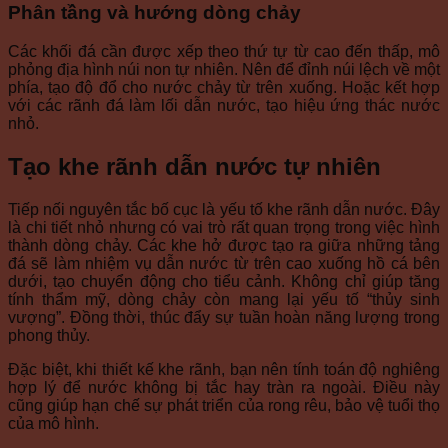
Phân tầng và hướng dòng chảy
Các khối đá cần được xếp theo thứ tự từ cao đến thấp, mô
phỏng địa hình núi non tự nhiên. Nên để đỉnh núi lệch về một
phía, tạo độ đổ cho nước chảy từ trên xuống. Hoặc kết hợp
với các rãnh đá làm lối dẫn nước, tạo hiệu ứng thác nước
nhỏ.
Tạo khe rãnh dẫn nước tự nhiên
Tiếp nối nguyên tắc bố cục là yếu tố khe rãnh dẫn nước. Đây
là chi tiết nhỏ nhưng có vai trò rất quan trọng trong việc hình
thành dòng chảy. Các khe hở được tạo ra giữa những tảng
đá sẽ làm nhiệm vụ dẫn nước từ trên cao xuống hồ cá bên
dưới, tạo chuyển động cho tiểu cảnh. Không chỉ giúp tăng
tính thẩm mỹ, dòng chảy còn mang lại yếu tố “thủy sinh
vượng”. Đồng thời, thúc đẩy sự tuần hoàn năng lượng trong
phong thủy.
Đặc biệt, khi thiết kế khe rãnh, bạn nên tính toán độ nghiêng
hợp lý để nước không bị tắc hay tràn ra ngoài. Điều này
cũng giúp hạn chế sự phát triển của rong rêu, bảo vệ tuổi thọ
của mô hình.