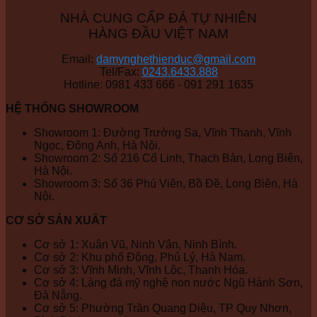
NHÀ CUNG CẤP ĐÁ TỰ NHIÊN
HÀNG ĐẦU VIỆT NAM
Email:
damynghethienduc@gmail.com
Tel/Fax:
0243.6433.888
Hotline: 0981 433 666 - 091 291 1635
HỆ THỐNG SHOWROOM
Showroom 1: Đường Trường Sa, Vĩnh Thanh, Vĩnh
Ngọc, Đông Anh, Hà Nội.
Showroom 2: Số 216 Cổ Linh, Thạch Bàn, Long Biên,
Hà Nội.
Showroom 3: Số 36 Phú Viên, Bồ Đề, Long Biên, Hà
Nội.
CƠ SỞ SẢN XUẤT
Cơ sở 1: Xuân Vũ, Ninh Vân, Ninh Bình.
Cơ sở 2: Khu phố Động, Phủ Lý, Hà Nam.
Cơ sở 3: Vĩnh Minh, Vĩnh Lộc, Thanh Hóa.
Cơ sở 4: Làng đá mỹ nghệ non nước Ngũ Hành Sơn,
Đà Nẵng.
Cơ sở 5: Phường Trần Quang Diệu, TP Quy Nhơn,