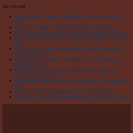
Bài viết mới
Mộ Đá Trắng: Ý Nghĩa, Ưu Điểm Và Lựa Chọn Phù
Hợp
Cách Chọn Ngày Tốt Xây Mộ Đúng Phong Thủy
Kích Thước Lăng Mộ Đá Chuẩn Theo Thước Lỗ Ban
Kinh Nghiệm Xây Mộ Hợp Phong Thủy Dành Cho Gia
Đình
Cách Chọn Và Xây Lăng Mộ Đá Phong Thủy Đúng
Chuẩn Âm Trạch
Lăng Mộ Đá Dòng Họ: Ý Nghĩa, Cấu Trúc Và Lưu Ý
Khi Xây Dựng
Kích Thước Mộ Tam Cấp Chuẩn Phong Thủy Và
Những Điều Cần Biết
Những Sai Lầm Khi Xây Mộ Đá Gia Đình Thường Mắc
Phải
Hướng Đặt Mộ Và Những Lưu Ý Khi Hạ Huyệt
Ưu Điểm Của Mộ Đá Nguyên Khối So Với Mộ Thường