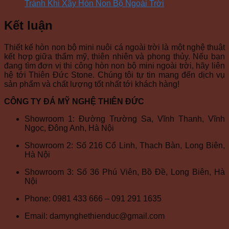
Tránh Khi Xây Hòn Non Bộ Ngoài Trời
Kết luận
Thiết kế hòn non bộ mini nuôi cá ngoài trời là một nghệ thuật
kết hợp giữa thẩm mỹ, thiên nhiên và phong thủy. Nếu bạn
đang tìm đơn vị thi công hòn non bộ mini ngoài trời, hãy liên
hệ tới Thiên Đức Stone. Chúng tôi tự tin mang đến dịch vụ
sản phẩm và chất lượng tốt nhất tới khách hàng!
CÔNG TY ĐÁ MỸ NGHỆ THIÊN ĐỨC
Showroom 1: Đường Trường Sa, Vĩnh Thanh, Vĩnh
Ngọc, Đông Anh, Hà Nội
Showroom 2: Số 216 Cổ Linh, Thạch Bàn, Long Biên,
Hà Nội
Showroom 3: Số 36 Phú Viên, Bồ Đề, Long Biên, Hà
Nội
Phone: 0981 433 666 – 091 291 1635
Email: damynghethienduc@gmail.com