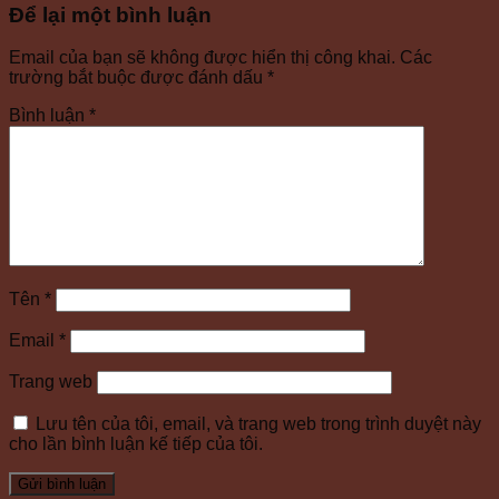
Để lại một bình luận
Email của bạn sẽ không được hiển thị công khai.
Các
trường bắt buộc được đánh dấu
*
Bình luận
*
Tên
*
Email
*
Trang web
Lưu tên của tôi, email, và trang web trong trình duyệt này
cho lần bình luận kế tiếp của tôi.