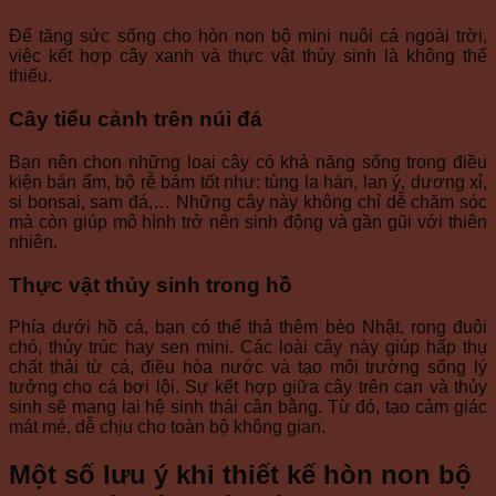
Để tăng sức sống cho hòn non bộ mini nuôi cá ngoài trời,
việc kết hợp cây xanh và thực vật thủy sinh là không thể
thiếu.
Cây tiểu cảnh trên núi đá
Bạn nên chọn những loại cây có khả năng sống trong điều
kiện bán ẩm, bộ rễ bám tốt như: tùng la hán, lan ý, dương xỉ,
si bonsai, sam đá,… Những cây này không chỉ dễ chăm sóc
mà còn giúp mô hình trở nên sinh động và gần gũi với thiên
nhiên.
Thực vật thủy sinh trong hồ
Phía dưới hồ cá, bạn có thể thả thêm bèo Nhật, rong đuôi
chó, thủy trúc hay sen mini. Các loài cây này giúp hấp thụ
chất thải từ cá, điều hòa nước và tạo môi trường sống lý
tưởng cho cá bơi lội. Sự kết hợp giữa cây trên cạn và thủy
sinh sẽ mang lại hệ sinh thái cân bằng. Từ đó, tạo cảm giác
mát mẻ, dễ chịu cho toàn bộ không gian.
Một số lưu ý khi thiết kế hòn non bộ