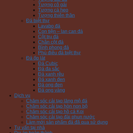
Tượng cô gái
Tượng cá heo
Tượng thiên thần
Đá biệt thự
Lavabo đá
Con tiện – lan can đá
Cột trụ đá
Chân cột đá
Bình phong đá
Phù điêu đá biệt thự
Đá ốp lát
Đá Cubic
Đá đa sắc
Đá xanh rêu
Đá xanh đen
Đá ong đen
Đá ong vàng
Dịch vụ
Chăm sóc cải tạo lăng mộ đá
Chăm sóc cải tạo hòn non bộ
Chăm sóc cải tạo hồ cá Koi
Chăm sóc cải tạo đài phun nước
Làm mới sản phẩm đá đã qua sử dụng
Tư vấn tại nhà
Dự án hoàn thành