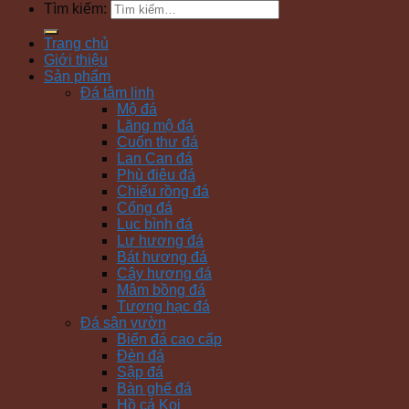
Tìm kiếm:
Trang chủ
Giới thiệu
Sản phẩm
Đá tâm linh
Mộ đá
Lăng mộ đá
Cuốn thư đá
Lan Can đá
Phù điêu đá
Chiếu rồng đá
Cổng đá
Lục bình đá
Lư hương đá
Bát hương đá
Cây hương đá
Mâm bồng đá
Tượng hạc đá
Đá sân vườn
Biển đá cao cấp
Đèn đá
Sập đá
Bàn ghế đá
Hồ cá Koi