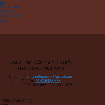
ình
ẩn Âm Trạch
 Xây Dựng
Điều Cần Biết
Phải
NHÀ CUNG CẤP ĐÁ TỰ NHIÊN
HÀNG ĐẦU VIỆT NAM
Email:
damynghethienduc@gmail.com
Tel/Fax:
0243.6433.888
Hotline: 0981 433 666 - 091 291 1635
, Đông Anh, Hà Nội.