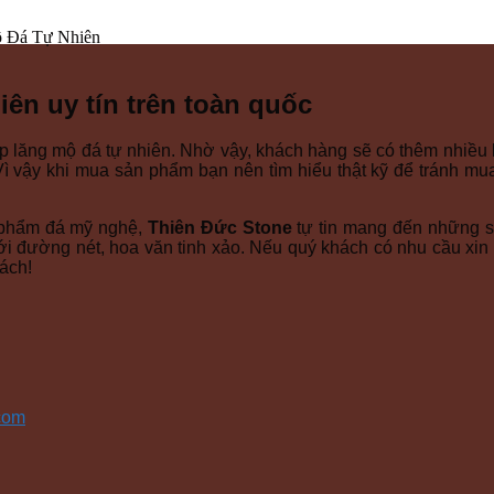
iên uy tín trên toàn quốc
ấp lăng mộ đá tự nhiên. Nhờ vậy, khách hàng sẽ có thêm nhiều 
 Vì vậy khi mua sản phẩm bạn nên tìm hiểu thật kỹ để tránh mu
n phẩm đá mỹ nghệ,
Thiên Đức Stone
tự tin mang đến những 
i đường nét, hoa văn tinh xảo. Nếu quý khách có nhu cầu xin v
ách!
com