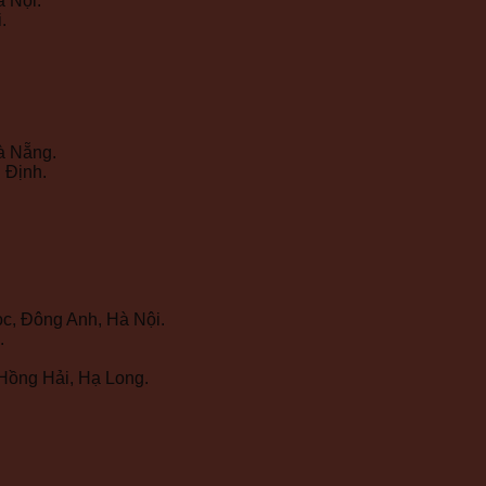
 Nội.
.
à Nẵng.
 Định.
c, Đông Anh, Hà Nội.
.
Hồng Hải, Hạ Long.