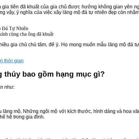
 gia tiên đã khuất của gia chủ được hưởng không gian yên ng
ững vậy, ý nghĩa của việc xây lăng mộ đá tự nhiên đẹp còn nh
kính cùng cha ông đã khuất
nhiều gia chủ chú tâm, để ý. Họ mong muốn mẫu lăng mộ đá tự
i thời gian
g thủy bao gồm hạng mục gì?
ản như:
u lăng mộ. Những ngôi mộ với kích thước, hình dáng và hoa vă
thế hệ trong gia đình.