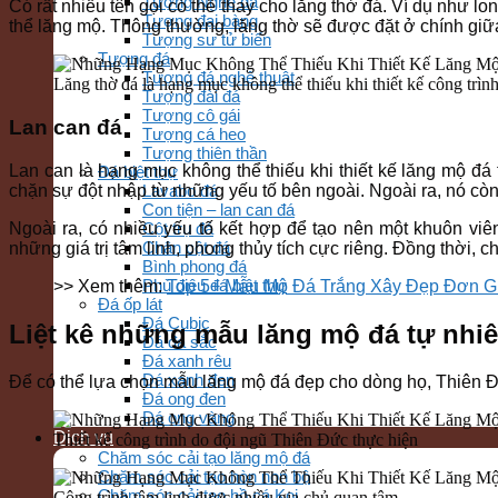
Tượng Nghê đá
Có rất nhiều tên gọi có thể thay cho lăng thờ đá. Ví dụ như l
Tượng đại bàng
thể lăng mộ. Thông thường, lăng thờ sẽ được đặt ở chính giữa 
Tượng sư tử biển
Tượng đá
Tượng đá nghệ thuật
Lăng thờ đá là hạng mục không thể thiếu khi thiết kế công trìn
Tượng đài đá
Tượng cô gái
Lan can đá
Tượng cá heo
Tượng thiên thần
Lan can là hạng mục không thể thiếu khi thiết kế lăng mộ đ
Đá biệt thự
chặn sự đột nhập từ những yếu tố bên ngoài. Ngoài ra, nó còn 
Lavabo đá
Con tiện – lan can đá
Ngoài ra, có nhiều yếu tố kết hợp để tạo nên một khuôn v
Cột trụ đá
Chân cột đá
những giá trị tâm linh, phong thủy tích cực riêng. Đồng thời, 
Bình phong đá
Phù điêu đá biệt thự
>> Xem thêm:
Top 5+ Mẫu Mộ Đá Trắng Xây Đẹp Đơn G
Đá ốp lát
Đá Cubic
Liệt kê những mẫu lăng mộ đá tự nhiê
Đá đa sắc
Đá xanh rêu
Đá xanh đen
Để có thể lựa chọn mẫu lăng mộ đá đẹp cho dòng họ, Thiên 
Đá ong đen
Đá ong vàng
Dịch vụ
Thiết kế công trình do đội ngũ Thiên Đức thực hiện
Chăm sóc cải tạo lăng mộ đá
Chăm sóc cải tạo hòn non bộ
Chăm sóc cải tạo hồ cá Koi
Công trình tâm linh được nhiều gia chủ quan tâm