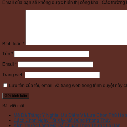
Email của bạn sẽ không được hiển thị công khai.
Các trường 
Bình luận
*
Tên
*
Email
*
Trang web
Lưu tên của tôi, email, và trang web trong trình duyệt này ch
Bài viết mới
Mộ Đá Trắng: Ý Nghĩa, Ưu Điểm Và Lựa Chọn Phù Hợp
Cách Chọn Ngày Tốt Xây Mộ Đúng Phong Thủy
Kích Thước Lăng Mộ Đá Chuẩn Theo Thước Lỗ Ban