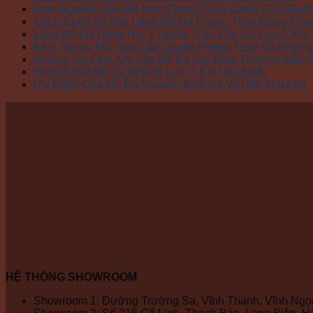
Kinh Nghiệm Xây Mộ Hợp Phong Thủy Dành Cho Gia Đ
Cách Chọn Và Xây Lăng Mộ Đá Phong Thủy Đúng Chu
Lăng Mộ Đá Dòng Họ: Ý Nghĩa, Cấu Trúc Và Lưu Ý Khi
Kích Thước Mộ Tam Cấp Chuẩn Phong Thủy Và Những 
Những Sai Lầm Khi Xây Mộ Đá Gia Đình Thường Mắc 
Hướng Đặt Mộ Và Những Lưu Ý Khi Hạ Huyệt
Ưu Điểm Của Mộ Đá Nguyên Khối So Với Mộ Thường
HỆ THỐNG SHOWROOM
Showroom 1: Đường Trường Sa, Vĩnh Thanh, Vĩnh Ngọc