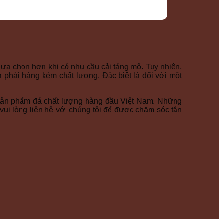
lựa chọn hơn khi có nhu cầu cải táng mộ. Tuy nhiên,
a phải hàng kém chất lượng. Đặc biệt là đối với một
sản phẩm đá chất lượng hàng đầu Việt Nam. Những
ui lòng liên hệ với chúng tôi
để được chăm sóc tận