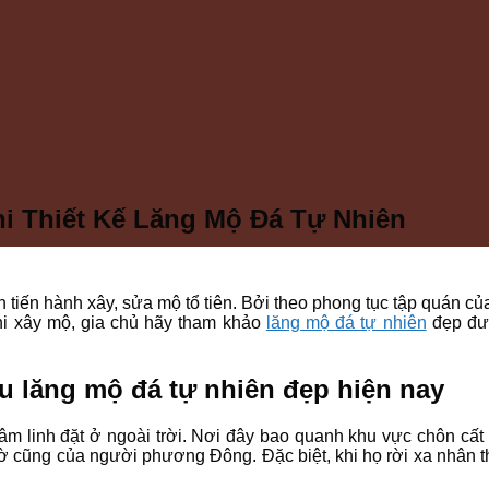
 Thiết Kế Lăng Mộ Đá Tự Nhiên
nh tiến hành xây, sửa mộ tổ tiên. Bởi theo phong tục tập quán 
khi xây mộ, gia chủ hãy tham khảo
lăng mộ đá tự nhiên
đẹp đượ
 lăng mộ đá tự nhiên đẹp hiện nay
âm linh đặt ở ngoài trời. Nơi đây bao quanh khu vực chôn cất
thờ cũng của người phương Đông. Đặc biệt, khi họ rời xa nhân th