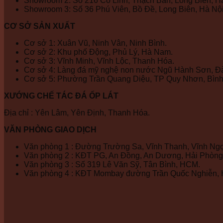
Showroom 2: Số 216 Cổ Linh, Thạch Bàn, Long Biên, Hà
Showroom 3: Số 36 Phú Viên, Bồ Đề, Long Biên, Hà Nội
CƠ SỞ SẢN XUẤT
Cơ sở 1: Xuân Vũ, Ninh Vân, Ninh Bình.
Cơ sở 2: Khu phố Động, Phủ Lý, Hà Nam.
Cơ sở 3: Vĩnh Minh, Vĩnh Lộc, Thanh Hóa.
Cơ sở 4: Làng đá mỹ nghệ non nước Ngũ Hành Sơn, Đ
Cơ sở 5: Phường Trần Quang Diệu, TP Quy Nhơn, Bình
XƯỚNG CHẾ TÁC ĐÁ ỐP LÁT
Địa chỉ : Yên Lâm, Yên Định, Thanh Hóa.
VĂN PHÒNG GIAO DỊCH
Văn phòng 1 : Đường Trường Sa, Vĩnh Thanh, Vĩnh Ngọ
Văn phòng 2 : KĐT PG, An Đồng, An Dương, Hải Phòng
Văn phòng 3 : Số 319 Lê Văn Sỹ, Tân Bình, HCM.
Văn phòng 4 : KĐT Mombay đường Trần Quốc Nghiễn, 