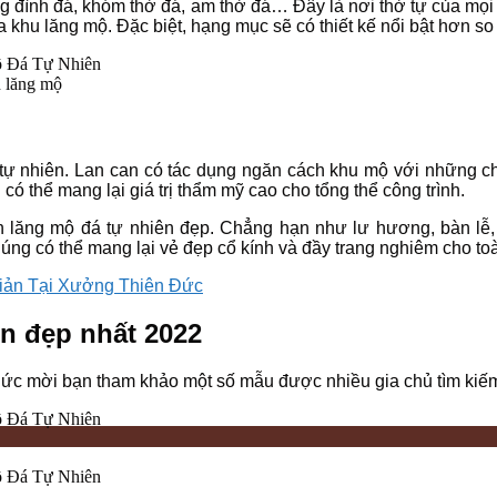
ong đình đá, khóm thờ đá, am thờ đá… Đây là nơi thờ tự của mọi
khu lăng mộ. Đặc biệt, hạng mục sẽ có thiết kế nổi bật hơn so v
h lăng mộ
á tự nhiên. Lan can có tác dụng ngăn cách khu mộ với những c
có thể mang lại giá trị thẩm mỹ cao cho tổng thể công trình.
iên lăng mộ đá tự nhiên đẹp. Chẳng hạn như lư hương, bàn l
chúng có thể mang lại vẻ đẹp cổ kính và đầy trang nghiêm cho toà
iản Tại Xưởng Thiên Đức
n đẹp nhất 2022
Đức mời bạn tham khảo một số mẫu được nhiều gia chủ tìm kiế