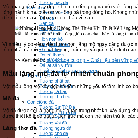
Tượng hạc đá
Một mẫu mộ đá xây đẹp, chỉn chu đồng nghĩa với việc ông bà
Đá sân vườn
lòng thành kính, biết ơn với ông bà trong dòng họ. Không nh
Biển đá cao cấp
điều tốt đẹp, an lành cho con cháu về sau.
Đèn đá
Sập đá
Bàn ghế đá
Mẫu lăng mộ đá tự nhiên đẹp giúp con cháu bày tỏ lòng thành 
Hồ cá Koi
Hòn non bộ
Vì nhiều lý do trên, việc lựa chọn lăng mộ ngày càng được 
Đài phun nước
Đá lũa đen
trình phải đáp ứng chất lượng, thẩm mỹ và giá trị tâm linh cao.
Đá cổ thạch
Đá bước dạo
>> Xem thêm:
Mộ đá hoa cương – Chất liệu bền vững vớ
Đá lát sân vườn
Thiết kế cảnh quan sân vườn
Mẫu lăng mộ đá tự nhiên chuẩn phon
Tượng Phật
Tượng phật bà
Tượng Thích Ca
Một mẫu lăng mộ xây đẹp sẽ gồm những yếu tố tâm linh cơ b
Tượng Di Lặc
Tượng chú tiểu
Mộ đá
Con giống đá
Tượng Sư Tử Đá
Mộ đá được coi là hạng mục quan trọng nhất khi xây dựng kh
Tượng Tỳ Hưu đá
được thiết kế theo trật tự kiến trúc mà còn thể hiện thứ tự các 
Tượng Rồng đá
Tượng Voi đá
Lăng thờ đá
Tượng ngựa đá
Tượng chó đá