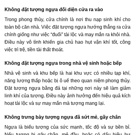
Không đặt tượng ngựa đối diện cửa ra vào
Trong phong thủy, cửa chính là nơi thu nạp sinh khí cho
toàn bộ căn nhà. Việc đặt tượng ngựa hướng thẳng ra cửa
chính giống như việc “đuổi” tài lộc và may mắn ra khỏi nhà.
Điều này vô tình khiến gia chủ hao hụt vận khí tốt, công
việc trì trệ, tiền tài thất thoát.
Không đặt tượng ngựa trong nhà vệ sinh hoặc bếp
Nhà vệ sinh và khu bếp là hai khu vực có nhiều tạp khí,
năng lượng thấp hoặc bị ô uế theo quan niệm phong thủy.
Đặt tượng ngựa bằng đá tại những nơi này sẽ làm giảm
linh khí của tượng. Điều này ảnh hưởng đến hiệu quả kích
hoạt tài lộc và sự may mắn mà tượng mang lại.
Không trưng bày tượng ngựa đã sứt mẻ, gãy chân
Ngựa là biểu tượng của sức mạnh, tốc độ và sự bền bỉ.
Nếu tượng bị gãy chân, mẻ đầu, hoặc có dấu hiệu hư