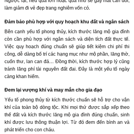
Ngược lại, nếu quá lớn hoặc quá nhỏ sẽ gây mất cân đối,
làm giảm đi vẻ đẹp trang nghiêm vốn có.
Đảm bảo phù hợp với quy hoạch khu đất và ngân sách
Bên cạnh yếu tố phong thủy, kích thước lăng mộ gia đình
còn cần phù hợp với ngân sách và diện tích đất thực tế.
Việc quy hoạch đúng chuẩn sẽ giúp tiết kiệm chi phí thi
công, dễ dàng bố trí các hạng mục như mộ phần, lăng thờ,
cuốn thư, lan can đá… Đồng thời, kích thước hợp lý cũng
tránh lãng phí tài nguyên đất đai. Đây là một yếu tố ngày
càng khan hiếm.
Đem lại vượng khí và may mắn cho gia đạo
Yếu tố phong thủy từ kích thước chuẩn sẽ hỗ trợ cho vận
khí của toàn bộ dòng tộc. Khi mọi thứ được sắp xếp theo
thế đất và kích thước lăng mộ gia đình đúng chuẩn, sinh
khí được lưu thông thuận lợi. Từ đó đem đến bình an và
phát triển cho con cháu.