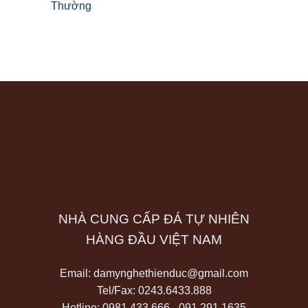
Thường
NHÀ CUNG CẤP ĐÁ TỰ NHIÊN
HÀNG ĐẦU VIỆT NAM
Email:
damynghethienduc@gmail.com
Tel/Fax:
0243.6433.888
Hotline: 0981 433 666 - 091 291 1635