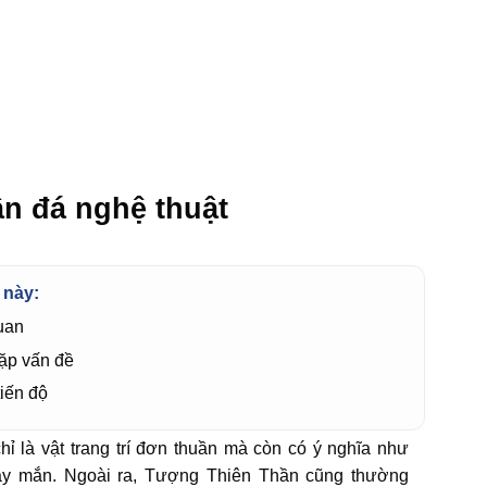
DỰ ÁN HOÀN THÀNH
TIN TỨC
LIÊN HỆ
ần đá nghệ thuật
 này:
uan
ặp vấn đề
iến độ
ỉ là vật trang trí đơn thuần mà còn có ý nghĩa như
may mắn. Ngoài ra, Tượng Thiên Thần cũng thường