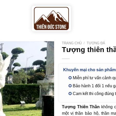
DỊCH VỤ
TƯ VẤN TẠI NHÀ
TRANG CHỦ
/
TƯỢNG ĐÁ
Tượng thiên th
Khuyến mại cho sản phẩm
✪
Miễn phí tư vấn cảnh q
✪
Bảo hành 1 đổi 1 nếu g
✪
Cam kết thi công đúng t
Tượng Thiên Thần
không ch
một vị thần bảo hộ, thần 