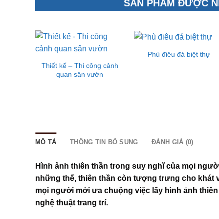
SẢN PHẨM ĐƯỢC N
Phù điêu đá biệt thự
ệu lý
Thiết kế – Thi công cảnh
trình
quan sân vườn
MÔ TẢ
THÔNG TIN BỔ SUNG
ĐÁNH GIÁ (0)
Hình ảnh thiên thần trong suy nghĩ của mọi người
những thế, thiên thần còn tượng trưng cho khát 
mọi người mới ưa chuộng việc lấy hình ảnh thiên 
nghệ thuật trang trí.